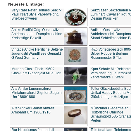
Neueste Einträge:
Very Rare Peter Holmes Selkirk
Sektgläser Sektschalen 
Paul Ysart Style Paperweight /
Luminarc Cavalier Rot 70
Briefbeschwerer
Design Klassiker
Antike Rarität Orig. Oesterwitz
Antikes Oesterwitz
Antriebsmodell Dampfmaschine
Antriebsmodell Dampfma
Kreisssäge Bakelit
Stand Schleifmaschine Ba
Vintage Antike Herrliche Seltene
R&b Vorlegebesteck 800
Jugendstil Wandfliese Gemarkt
Silber Robbe & Berking
G West Germany
Rosenmuster 6 Tlg.
Murano Glas - Fisch 1960?
Kpm Schale Mit Reklame
Glaskunst Glasobjekt Mille Fiori
Versicherung Feuersozitä
Zeptermarke 1. Wahl
Alte Antike Lupenmalerei
Toller Glücksbuddha Bu
Miniaturmalerei Signiert Seguin
Unikat Happy Buddha M
Um 1860/1880
Glücksbringer Holzfigur
Alter Antiker Granat Armreif
MÜnchner Biedermeier
Armband Um 1900/1910
Historische Ohrringe
Schaumgold 585 Granate 
Perlen
Rar Historismus Jugendstil
Telefonablage Telefonreg