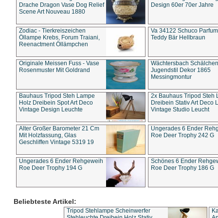
Drache Dragon Vase Dog Relief
Design 60er 70er Jahre
Scene Art Nouveau 1880
Zodiac - Tierkreiszeichen
Va 34122 Schuco Parfum 
Öllampe Krebs, Forum Traiani,
Teddy Bär Hellbraun
Reenactment Öllämpchen
Originale Meissen Fuss - Vase
Wächtersbach Schälche
Rosenmuster Mit Goldrand
Jugendstil Dekor 1865
Messingmontur
Bauhaus Tripod Steh Lampe
2x Bauhaus Tripod Steh
Holz Dreibein Spot Art Deco
Dreibein Stativ Art Deco L
Vintage Design Leuchte
Vintage Studio Leucht
Alter Großer Barometer 21 Cm
Ungerades 6 Ender Reh
Mit Holzfassung, Glas
Roe Deer Trophy 242 G
Geschliffen Vintage 5319 19
Ungerades 6 Ender Rehgeweih
Schönes 6 Ender Rehge
Roe Deer Trophy 194 G
Roe Deer Trophy 186 G
Beliebteste Artikel:
Tripod Stehlampe Scheinwerfer
Ka
Stehleuchte Dreibein Holz Stativ
An