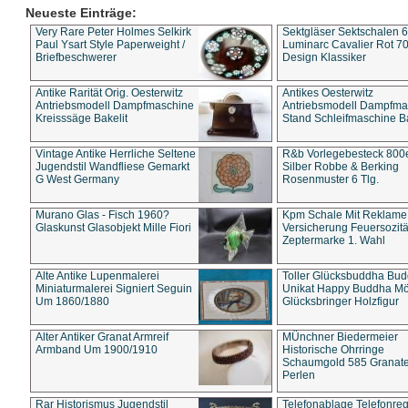
Neueste Einträge:
Very Rare Peter Holmes Selkirk
Sektgläser Sektschalen 
Paul Ysart Style Paperweight /
Luminarc Cavalier Rot 70
Briefbeschwerer
Design Klassiker
Antike Rarität Orig. Oesterwitz
Antikes Oesterwitz
Antriebsmodell Dampfmaschine
Antriebsmodell Dampfma
Kreisssäge Bakelit
Stand Schleifmaschine Ba
Vintage Antike Herrliche Seltene
R&b Vorlegebesteck 800
Jugendstil Wandfliese Gemarkt
Silber Robbe & Berking
G West Germany
Rosenmuster 6 Tlg.
Murano Glas - Fisch 1960?
Kpm Schale Mit Reklame
Glaskunst Glasobjekt Mille Fiori
Versicherung Feuersozitä
Zeptermarke 1. Wahl
Alte Antike Lupenmalerei
Toller Glücksbuddha Bu
Miniaturmalerei Signiert Seguin
Unikat Happy Buddha M
Um 1860/1880
Glücksbringer Holzfigur
Alter Antiker Granat Armreif
MÜnchner Biedermeier
Armband Um 1900/1910
Historische Ohrringe
Schaumgold 585 Granate 
Perlen
Rar Historismus Jugendstil
Telefonablage Telefonreg