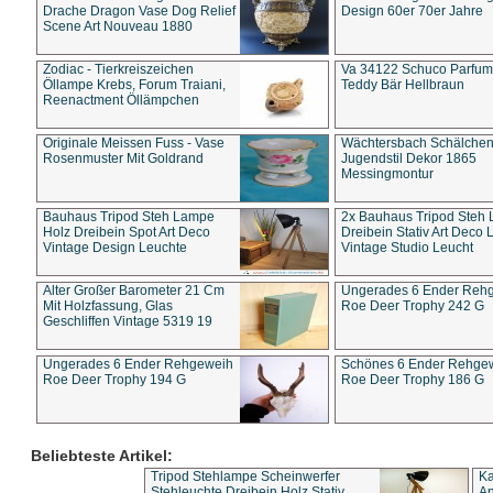
Drache Dragon Vase Dog Relief
Design 60er 70er Jahre
Scene Art Nouveau 1880
Zodiac - Tierkreiszeichen
Va 34122 Schuco Parfum 
Öllampe Krebs, Forum Traiani,
Teddy Bär Hellbraun
Reenactment Öllämpchen
Originale Meissen Fuss - Vase
Wächtersbach Schälche
Rosenmuster Mit Goldrand
Jugendstil Dekor 1865
Messingmontur
Bauhaus Tripod Steh Lampe
2x Bauhaus Tripod Steh
Holz Dreibein Spot Art Deco
Dreibein Stativ Art Deco L
Vintage Design Leuchte
Vintage Studio Leucht
Alter Großer Barometer 21 Cm
Ungerades 6 Ender Reh
Mit Holzfassung, Glas
Roe Deer Trophy 242 G
Geschliffen Vintage 5319 19
Ungerades 6 Ender Rehgeweih
Schönes 6 Ender Rehge
Roe Deer Trophy 194 G
Roe Deer Trophy 186 G
Beliebteste Artikel:
Tripod Stehlampe Scheinwerfer
Ka
Stehleuchte Dreibein Holz Stativ
An