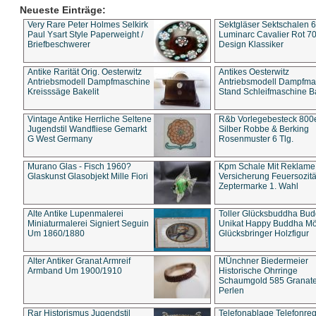
Neueste Einträge:
Very Rare Peter Holmes Selkirk
Sektgläser Sektschalen 
Paul Ysart Style Paperweight /
Luminarc Cavalier Rot 70
Briefbeschwerer
Design Klassiker
Antike Rarität Orig. Oesterwitz
Antikes Oesterwitz
Antriebsmodell Dampfmaschine
Antriebsmodell Dampfma
Kreisssäge Bakelit
Stand Schleifmaschine Ba
Vintage Antike Herrliche Seltene
R&b Vorlegebesteck 800
Jugendstil Wandfliese Gemarkt
Silber Robbe & Berking
G West Germany
Rosenmuster 6 Tlg.
Murano Glas - Fisch 1960?
Kpm Schale Mit Reklame
Glaskunst Glasobjekt Mille Fiori
Versicherung Feuersozitä
Zeptermarke 1. Wahl
Alte Antike Lupenmalerei
Toller Glücksbuddha Bu
Miniaturmalerei Signiert Seguin
Unikat Happy Buddha M
Um 1860/1880
Glücksbringer Holzfigur
Alter Antiker Granat Armreif
MÜnchner Biedermeier
Armband Um 1900/1910
Historische Ohrringe
Schaumgold 585 Granate 
Perlen
Rar Historismus Jugendstil
Telefonablage Telefonreg