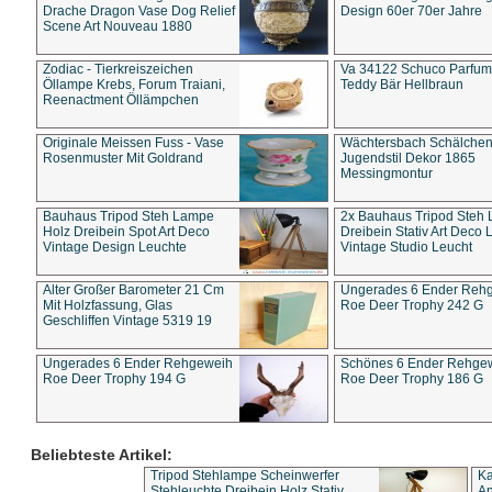
Drache Dragon Vase Dog Relief
Design 60er 70er Jahre
Scene Art Nouveau 1880
Zodiac - Tierkreiszeichen
Va 34122 Schuco Parfum 
Öllampe Krebs, Forum Traiani,
Teddy Bär Hellbraun
Reenactment Öllämpchen
Originale Meissen Fuss - Vase
Wächtersbach Schälche
Rosenmuster Mit Goldrand
Jugendstil Dekor 1865
Messingmontur
Bauhaus Tripod Steh Lampe
2x Bauhaus Tripod Steh
Holz Dreibein Spot Art Deco
Dreibein Stativ Art Deco L
Vintage Design Leuchte
Vintage Studio Leucht
Alter Großer Barometer 21 Cm
Ungerades 6 Ender Reh
Mit Holzfassung, Glas
Roe Deer Trophy 242 G
Geschliffen Vintage 5319 19
Ungerades 6 Ender Rehgeweih
Schönes 6 Ender Rehge
Roe Deer Trophy 194 G
Roe Deer Trophy 186 G
Beliebteste Artikel:
Tripod Stehlampe Scheinwerfer
Ka
Stehleuchte Dreibein Holz Stativ
An