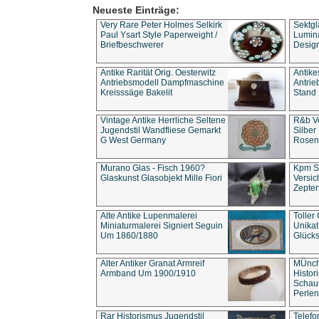
Neueste Einträge:
Very Rare Peter Holmes Selkirk
Sektgl
Paul Ysart Style Paperweight /
Lumina
Briefbeschwerer
Design
Antike Rarität Orig. Oesterwitz
Antike
Antriebsmodell Dampfmaschine
Antri
Kreisssäge Bakelit
Stand 
Vintage Antike Herrliche Seltene
R&b Vo
Jugendstil Wandfliese Gemarkt
Silber
G West Germany
Rosenm
Murano Glas - Fisch 1960?
Kpm S
Glaskunst Glasobjekt Mille Fiori
Versic
Zepter
Alte Antike Lupenmalerei
Toller
Miniaturmalerei Signiert Seguin
Unika
Um 1860/1880
Glücks
Alter Antiker Granat Armreif
MÜnch
Armband Um 1900/1910
Histor
Schaum
Perlen
Rar Historismus Jugendstil
Telefo