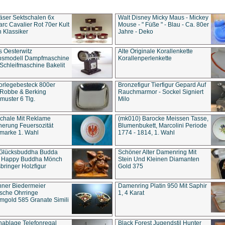
äser Sektschalen 6x
Walt Disney Micky Maus - Mickey
rc Cavalier Rot 70er Kult
Mouse - " Füße " - Blau - Ca. 80er
 Klassiker
Jahre - Deko
s Oesterwitz
Alte Originale Korallenkette
ebsmodell Dampfmaschine
Korallenperlenkette
Schleifmaschine Bakelit
rlegebesteck 800er
Bronzefigur Tierfigur Gepard Auf
 Robbe & Berking
Rauchmarmor - Sockel Signiert
uster 6 Tlg.
Milo
chale Mit Reklame
(mk010) Barocke Meissen Tasse,
herung Feuersozität
Blumenbukett, Marcolini Periode
marke 1. Wahl
1774 - 1814, 1. Wahl
 Glücksbuddha Budda
Schöner Alter Damenring Mit
t Happy Buddha Mönch
Stein Und Kleinen Diamanten
bringer Holzfigur
Gold 375
ner Biedermeier
Damenring Platin 950 Mit Saphir
ische Ohrringe
1, 4 Karat
gold 585 Granate Simili
nablage Telefonregal
Black Forest Jugendstil Hunter