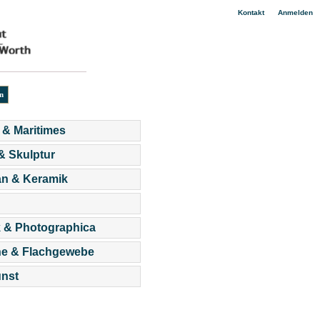
|
Kontakt
Anmelden
 & Maritimes
 & Skulptur
an & Keramik
 & Photographica
he & Flachgewebe
nst