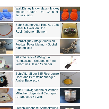
Walt Disney Micky Maus - Mickey
Mouse - " Füße " - Rot - Ca. 80er
Jahre - Deko
Sehr Schöner Alter Ring Aus 935
Silber Mit Weißen Und
Rubinfarbenen Steinen
Bronzefigur Vintage American
Football Pokal Marmor - Sockel
Signiert Milo
20 X Triglides 4 Webgürtel
Handtaschen Geldbeutel Ring
Verschluss Haken Schieber
Sehr Alter Silber 835 Fischpunze
Fischland Bernsteinanhänger
Amber Butterscotch
Email Ludwig Vierthaler Winhart
MÜnchen Jugendstil Cachepot
Art Nouveau 5c Wmf
French Jugendstil Schmetterling