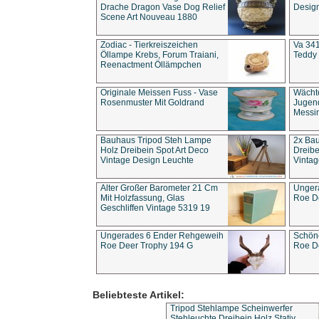
Drache Dragon Vase Dog Relief
Design
Scene Art Nouveau 1880
Zodiac - Tierkreiszeichen
Va 341
Öllampe Krebs, Forum Traiani,
Teddy 
Reenactment Öllämpchen
Originale Meissen Fuss - Vase
Wächt
Rosenmuster Mit Goldrand
Jugend
Messi
Bauhaus Tripod Steh Lampe
2x Ba
Holz Dreibein Spot Art Deco
Dreibe
Vintage Design Leuchte
Vintag
Alter Großer Barometer 21 Cm
Unger
Mit Holzfassung, Glas
Roe D
Geschliffen Vintage 5319 19
Ungerades 6 Ender Rehgeweih
Schön
Roe Deer Trophy 194 G
Roe D
Beliebteste Artikel:
Tripod Stehlampe Scheinwerfer
Stehleuchte Dreibein Holz Stativ