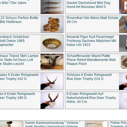
 60er 70er Jahre
Dackel Dachshund Bild Dog
Hund Art Nouveau Wmf S
22 Schuco Parfum Bottle
Rosenthal Vita Weiss Matt Schale
Bär Hellbraun
26 Cm
ersbach Schälchen
Keramik Figur Kurt Feuerriegel
stil Dekor 1865
Frohburg Sachsen Mädchen Mit
ngmontur
Katze Um 1915
uhaus Tripod Steh Lampe
Schaeffenacker Wand Platte
in Stativ Art Deco Loft
Fliese Relief Wandkeramik Wall
e Studio Leucht
Plaque Fisch
ades 6 Ender Rehgeweih
Schönes 6 Ender Rehgeweih
eer Trophy 242 G
Roe Deer Trophy 224 G
es 6 Ender Rehgeweih
6 Ender Rehgeweih Auf
eer Trophy 186 G
Naturholzbrett Roe Deer Trophy
Höhe: 34 Cm
Kamin Kaminumrandung " Victoria "
Fisher Pri
Antik Shabby Umrandung Vintage
Zubehör, V