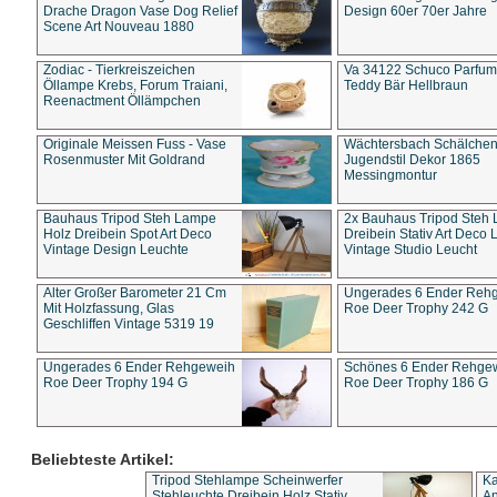
Drache Dragon Vase Dog Relief
Design 60er 70er Jahre
Scene Art Nouveau 1880
Zodiac - Tierkreiszeichen
Va 34122 Schuco Parfum 
Öllampe Krebs, Forum Traiani,
Teddy Bär Hellbraun
Reenactment Öllämpchen
Originale Meissen Fuss - Vase
Wächtersbach Schälche
Rosenmuster Mit Goldrand
Jugendstil Dekor 1865
Messingmontur
Bauhaus Tripod Steh Lampe
2x Bauhaus Tripod Steh
Holz Dreibein Spot Art Deco
Dreibein Stativ Art Deco L
Vintage Design Leuchte
Vintage Studio Leucht
Alter Großer Barometer 21 Cm
Ungerades 6 Ender Reh
Mit Holzfassung, Glas
Roe Deer Trophy 242 G
Geschliffen Vintage 5319 19
Ungerades 6 Ender Rehgeweih
Schönes 6 Ender Rehge
Roe Deer Trophy 194 G
Roe Deer Trophy 186 G
Beliebteste Artikel:
Tripod Stehlampe Scheinwerfer
Ka
Stehleuchte Dreibein Holz Stativ
An