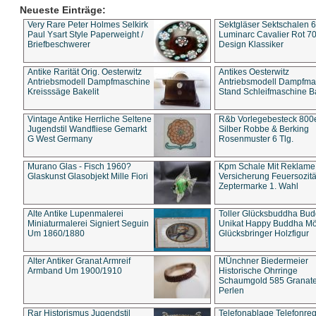
Neueste Einträge:
Very Rare Peter Holmes Selkirk
Sektgläser Sektschalen 
Paul Ysart Style Paperweight /
Luminarc Cavalier Rot 70
Briefbeschwerer
Design Klassiker
Antike Rarität Orig. Oesterwitz
Antikes Oesterwitz
Antriebsmodell Dampfmaschine
Antriebsmodell Dampfma
Kreisssäge Bakelit
Stand Schleifmaschine Ba
Vintage Antike Herrliche Seltene
R&b Vorlegebesteck 800
Jugendstil Wandfliese Gemarkt
Silber Robbe & Berking
G West Germany
Rosenmuster 6 Tlg.
Murano Glas - Fisch 1960?
Kpm Schale Mit Reklame
Glaskunst Glasobjekt Mille Fiori
Versicherung Feuersozitä
Zeptermarke 1. Wahl
Alte Antike Lupenmalerei
Toller Glücksbuddha Bu
Miniaturmalerei Signiert Seguin
Unikat Happy Buddha M
Um 1860/1880
Glücksbringer Holzfigur
Alter Antiker Granat Armreif
MÜnchner Biedermeier
Armband Um 1900/1910
Historische Ohrringe
Schaumgold 585 Granate 
Perlen
Rar Historismus Jugendstil
Telefonablage Telefonreg