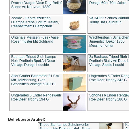
Drache Dragon Vase Dog Relief
Design 60er 70er Jahre
Scene Art Nouveau 1880
Zodiac - Tierkreiszeichen
Va 34122 Schuco Parfum 
Öllampe Krebs, Forum Traiani,
Teddy Bär Hellbraun
Reenactment Öllämpchen
Originale Meissen Fuss - Vase
Wächtersbach Schälche
Rosenmuster Mit Goldrand
Jugendstil Dekor 1865
Messingmontur
Bauhaus Tripod Steh Lampe
2x Bauhaus Tripod Steh
Holz Dreibein Spot Art Deco
Dreibein Stativ Art Deco L
Vintage Design Leuchte
Vintage Studio Leucht
Alter Großer Barometer 21 Cm
Ungerades 6 Ender Reh
Mit Holzfassung, Glas
Roe Deer Trophy 242 G
Geschliffen Vintage 5319 19
Ungerades 6 Ender Rehgeweih
Schönes 6 Ender Rehge
Roe Deer Trophy 194 G
Roe Deer Trophy 186 G
Beliebteste Artikel:
Tripod Stehlampe Scheinwerfer
Ka
Stehleuchte Dreibein Holz Stativ
An