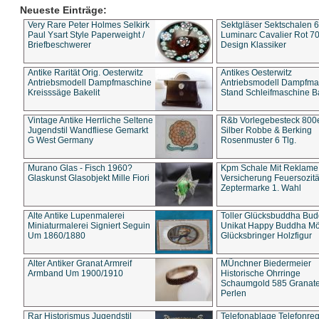
Neueste Einträge:
Very Rare Peter Holmes Selkirk
Sektgläser Sektschalen 
Paul Ysart Style Paperweight /
Luminarc Cavalier Rot 70
Briefbeschwerer
Design Klassiker
Antike Rarität Orig. Oesterwitz
Antikes Oesterwitz
Antriebsmodell Dampfmaschine
Antriebsmodell Dampfma
Kreisssäge Bakelit
Stand Schleifmaschine Ba
Vintage Antike Herrliche Seltene
R&b Vorlegebesteck 800
Jugendstil Wandfliese Gemarkt
Silber Robbe & Berking
G West Germany
Rosenmuster 6 Tlg.
Murano Glas - Fisch 1960?
Kpm Schale Mit Reklame
Glaskunst Glasobjekt Mille Fiori
Versicherung Feuersozitä
Zeptermarke 1. Wahl
Alte Antike Lupenmalerei
Toller Glücksbuddha Bu
Miniaturmalerei Signiert Seguin
Unikat Happy Buddha M
Um 1860/1880
Glücksbringer Holzfigur
Alter Antiker Granat Armreif
MÜnchner Biedermeier
Armband Um 1900/1910
Historische Ohrringe
Schaumgold 585 Granate 
Perlen
Rar Historismus Jugendstil
Telefonablage Telefonreg