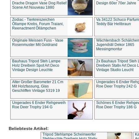
Drache Dragon Vase Dog Relief
Design 60er 70er Jahre
Scene Art Nouveau 1880
Zodiac - Tierkreiszeichen
Va 34122 Schuco Parfum 
Öllampe Krebs, Forum Traiani,
Teddy Bär Hellbraun
Reenactment Öllämpchen
Originale Meissen Fuss - Vase
Wächtersbach Schälche
Rosenmuster Mit Goldrand
Jugendstil Dekor 1865
Messingmontur
Bauhaus Tripod Steh Lampe
2x Bauhaus Tripod Steh
Holz Dreibein Spot Art Deco
Dreibein Stativ Art Deco L
Vintage Design Leuchte
Vintage Studio Leucht
Alter Großer Barometer 21 Cm
Ungerades 6 Ender Reh
Mit Holzfassung, Glas
Roe Deer Trophy 242 G
Geschliffen Vintage 5319 19
Ungerades 6 Ender Rehgeweih
Schönes 6 Ender Rehge
Roe Deer Trophy 194 G
Roe Deer Trophy 186 G
Beliebteste Artikel:
Tripod Stehlampe Scheinwerfer
Ka
Stehleuchte Dreibein Holz Stativ
An