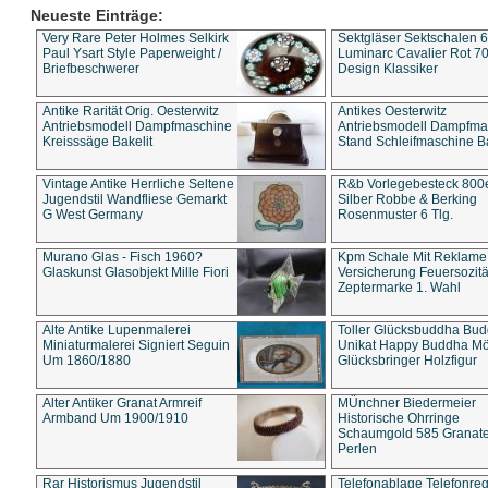
Neueste Einträge:
Very Rare Peter Holmes Selkirk
Sektgläser Sektschalen 
Paul Ysart Style Paperweight /
Luminarc Cavalier Rot 70
Briefbeschwerer
Design Klassiker
Antike Rarität Orig. Oesterwitz
Antikes Oesterwitz
Antriebsmodell Dampfmaschine
Antriebsmodell Dampfma
Kreisssäge Bakelit
Stand Schleifmaschine Ba
Vintage Antike Herrliche Seltene
R&b Vorlegebesteck 800
Jugendstil Wandfliese Gemarkt
Silber Robbe & Berking
G West Germany
Rosenmuster 6 Tlg.
Murano Glas - Fisch 1960?
Kpm Schale Mit Reklame
Glaskunst Glasobjekt Mille Fiori
Versicherung Feuersozitä
Zeptermarke 1. Wahl
Alte Antike Lupenmalerei
Toller Glücksbuddha Bu
Miniaturmalerei Signiert Seguin
Unikat Happy Buddha M
Um 1860/1880
Glücksbringer Holzfigur
Alter Antiker Granat Armreif
MÜnchner Biedermeier
Armband Um 1900/1910
Historische Ohrringe
Schaumgold 585 Granate 
Perlen
Rar Historismus Jugendstil
Telefonablage Telefonreg