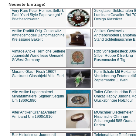
Neueste Einträge:
Very Rare Peter Holmes Selkirk
Sektgläser Sektschalen 
Paul Ysart Style Paperweight /
Luminarc Cavalier Rot 70
Briefbeschwerer
Design Klassiker
Antike Rarität Orig. Oesterwitz
Antikes Oesterwitz
Antriebsmodell Dampfmaschine
Antriebsmodell Dampfma
Kreisssäge Bakelit
Stand Schleifmaschine Ba
Vintage Antike Herrliche Seltene
R&b Vorlegebesteck 800
Jugendstil Wandfliese Gemarkt
Silber Robbe & Berking
G West Germany
Rosenmuster 6 Tlg.
Murano Glas - Fisch 1960?
Kpm Schale Mit Reklame
Glaskunst Glasobjekt Mille Fiori
Versicherung Feuersozitä
Zeptermarke 1. Wahl
Alte Antike Lupenmalerei
Toller Glücksbuddha Bu
Miniaturmalerei Signiert Seguin
Unikat Happy Buddha M
Um 1860/1880
Glücksbringer Holzfigur
Alter Antiker Granat Armreif
MÜnchner Biedermeier
Armband Um 1900/1910
Historische Ohrringe
Schaumgold 585 Granate 
Perlen
Rar Historismus Jugendstil
Telefonablage Telefonreg