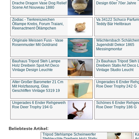
Drache Dragon Vase Dog Relief
Design 60er 70er Jahre
Scene Art Nouveau 1880
Zodiac - Tierkreiszeichen
Va 34122 Schuco Parfum 
Öllampe Krebs, Forum Traiani,
Teddy Bär Hellbraun
Reenactment Öllämpchen
Originale Meissen Fuss - Vase
Wächtersbach Schälche
Rosenmuster Mit Goldrand
Jugendstil Dekor 1865
Messingmontur
Bauhaus Tripod Steh Lampe
2x Bauhaus Tripod Steh
Holz Dreibein Spot Art Deco
Dreibein Stativ Art Deco L
Vintage Design Leuchte
Vintage Studio Leucht
Alter Großer Barometer 21 Cm
Ungerades 6 Ender Reh
Mit Holzfassung, Glas
Roe Deer Trophy 242 G
Geschliffen Vintage 5319 19
Ungerades 6 Ender Rehgeweih
Schönes 6 Ender Rehge
Roe Deer Trophy 194 G
Roe Deer Trophy 186 G
Beliebteste Artikel:
Tripod Stehlampe Scheinwerfer
Ka
Stehleuchte Dreibein Holz Stativ
An