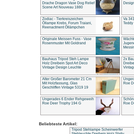
Drache Dragon Vase Dog Relief
Design
Scene Art Nouveau 1880
Zodiac - Tierkreiszeichen
Va 341
Öllampe Krebs, Forum Traiani,
Teddy 
Reenactment Öllämpchen
Originale Meissen Fuss - Vase
Wächt
Rosenmuster Mit Goldrand
Jugend
Messi
Bauhaus Tripod Steh Lampe
2x Ba
Holz Dreibein Spot Art Deco
Dreibe
Vintage Design Leuchte
Vintag
Alter Großer Barometer 21 Cm
Unger
Mit Holzfassung, Glas
Roe D
Geschliffen Vintage 5319 19
Ungerades 6 Ender Rehgeweih
Schön
Roe Deer Trophy 194 G
Roe D
Beliebteste Artikel:
Tripod Stehlampe Scheinwerfer
Stehleuchte Dreibein Holz Stativ