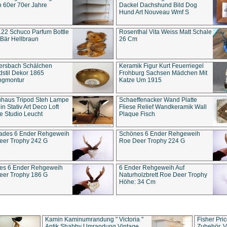
 60er 70er Jahre
Dackel Dachshund Bild Dog
Hund Art Nouveau Wmf S
22 Schuco Parfum Bottle
Rosenthal Vita Weiss Matt Schale
Bär Hellbraun
26 Cm
ersbach Schälchen
Keramik Figur Kurt Feuerriegel
stil Dekor 1865
Frohburg Sachsen Mädchen Mit
ngmontur
Katze Um 1915
uhaus Tripod Steh Lampe
Schaeffenacker Wand Platte
in Stativ Art Deco Loft
Fliese Relief Wandkeramik Wall
e Studio Leucht
Plaque Fisch
ades 6 Ender Rehgeweih
Schönes 6 Ender Rehgeweih
eer Trophy 242 G
Roe Deer Trophy 224 G
es 6 Ender Rehgeweih
6 Ender Rehgeweih Auf
eer Trophy 186 G
Naturholzbrett Roe Deer Trophy
Höhe: 34 Cm
Kamin Kaminumrandung " Victoria "
Fisher Pri
Antik Shabby Umrandung Vintage
Zubehör, V