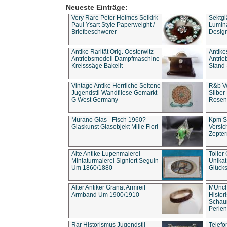
Neueste Einträge:
Very Rare Peter Holmes Selkirk
Sektgl
Paul Ysart Style Paperweight /
Lumina
Briefbeschwerer
Design
Antike Rarität Orig. Oesterwitz
Antike
Antriebsmodell Dampfmaschine
Antri
Kreisssäge Bakelit
Stand 
Vintage Antike Herrliche Seltene
R&b Vo
Jugendstil Wandfliese Gemarkt
Silber
G West Germany
Rosenm
Murano Glas - Fisch 1960?
Kpm S
Glaskunst Glasobjekt Mille Fiori
Versic
Zepter
Alte Antike Lupenmalerei
Toller
Miniaturmalerei Signiert Seguin
Unika
Um 1860/1880
Glücks
Alter Antiker Granat Armreif
MÜnch
Armband Um 1900/1910
Histor
Schaum
Perlen
Rar Historismus Jugendstil
Telefo