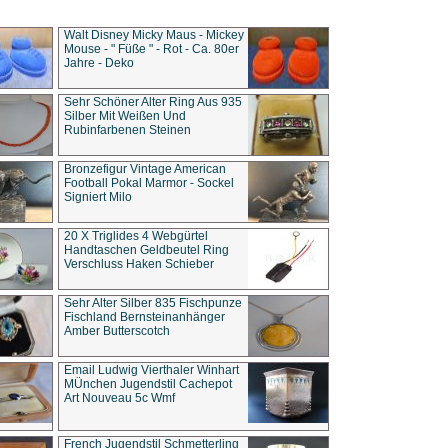
Walt Disney Micky Maus - Mickey
Mouse - " Füße " - Rot - Ca. 80er
Jahre - Deko
Sehr Schöner Alter Ring Aus 935
Silber Mit Weißen Und
Rubinfarbenen Steinen
Bronzefigur Vintage American
Football Pokal Marmor - Sockel
Signiert Milo
20 X Triglides 4 Webgürtel
Handtaschen Geldbeutel Ring
Verschluss Haken Schieber
Sehr Alter Silber 835 Fischpunze
Fischland Bernsteinanhänger
Amber Butterscotch
Email Ludwig Vierthaler Winhart
MÜnchen Jugendstil Cachepot
Art Nouveau 5c Wmf
French Jugendstil Schmetterling