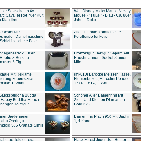
äser Sektschalen 6x
Walt Disney Micky Maus - Mickey
rc Cavalier Rot 70er Kult
Mouse - " Füße " - Blau - Ca. 80er
 Klassiker
Jahre - Deko
s Oesterwitz
Alte Originale Korallenkette
ebsmodell Dampfmaschine
Korallenperlenkette
Schleifmaschine Bakelit
rlegebesteck 800er
Bronzefigur Tierfigur Gepard Auf
 Robbe & Berking
Rauchmarmor - Sockel Signiert
uster 6 Tlg.
Milo
chale Mit Reklame
(mk010) Barocke Meissen Tasse,
herung Feuersozität
Blumenbukett, Marcolini Periode
marke 1. Wahl
1774 - 1814, 1. Wahl
 Glücksbuddha Budda
Schöner Alter Damenring Mit
t Happy Buddha Mönch
Stein Und Kleinen Diamanten
bringer Holzfigur
Gold 375
ner Biedermeier
Damenring Platin 950 Mit Saphir
ische Ohrringe
1, 4 Karat
gold 585 Granate Simili
nablage Telefonregal
Black Forest Jugendstil Hunter