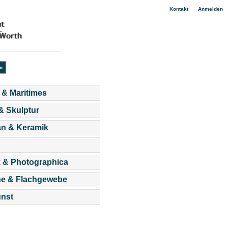
|
Kontakt
Anmelden
 & Maritimes
 & Skulptur
an & Keramik
 & Photographica
he & Flachgewebe
nst