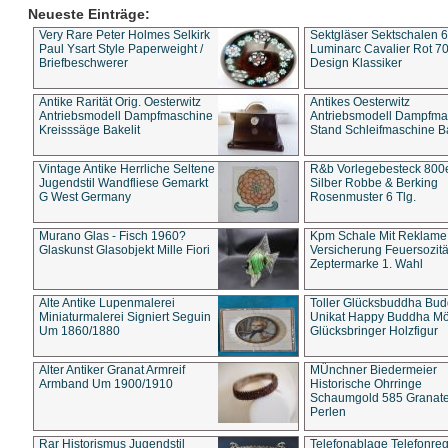
Neueste Einträge:
Very Rare Peter Holmes Selkirk
Sektgläser Sektschalen 
Paul Ysart Style Paperweight /
Luminarc Cavalier Rot 70
Briefbeschwerer
Design Klassiker
Antike Rarität Orig. Oesterwitz
Antikes Oesterwitz
Antriebsmodell Dampfmaschine
Antriebsmodell Dampfma
Kreisssäge Bakelit
Stand Schleifmaschine Ba
Vintage Antike Herrliche Seltene
R&b Vorlegebesteck 800
Jugendstil Wandfliese Gemarkt
Silber Robbe & Berking
G West Germany
Rosenmuster 6 Tlg.
Murano Glas - Fisch 1960?
Kpm Schale Mit Reklame
Glaskunst Glasobjekt Mille Fiori
Versicherung Feuersozitä
Zeptermarke 1. Wahl
Alte Antike Lupenmalerei
Toller Glücksbuddha Bu
Miniaturmalerei Signiert Seguin
Unikat Happy Buddha M
Um 1860/1880
Glücksbringer Holzfigur
Alter Antiker Granat Armreif
MÜnchner Biedermeier
Armband Um 1900/1910
Historische Ohrringe
Schaumgold 585 Granate 
Perlen
Rar Historismus Jugendstil
Telefonablage Telefonreg