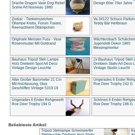
Drache Dragon Vase Dog Relief
Design 60er 70er Jahre
Scene Art Nouveau 1880
Zodiac - Tierkreiszeichen
Va 34122 Schuco Parfum 
Öllampe Krebs, Forum Traiani,
Teddy Bär Hellbraun
Reenactment Öllämpchen
Originale Meissen Fuss - Vase
Wächtersbach Schälche
Rosenmuster Mit Goldrand
Jugendstil Dekor 1865
Messingmontur
Bauhaus Tripod Steh Lampe
2x Bauhaus Tripod Steh
Holz Dreibein Spot Art Deco
Dreibein Stativ Art Deco L
Vintage Design Leuchte
Vintage Studio Leucht
Alter Großer Barometer 21 Cm
Ungerades 6 Ender Reh
Mit Holzfassung, Glas
Roe Deer Trophy 242 G
Geschliffen Vintage 5319 19
Ungerades 6 Ender Rehgeweih
Schönes 6 Ender Rehge
Roe Deer Trophy 194 G
Roe Deer Trophy 186 G
Beliebteste Artikel:
Tripod Stehlampe Scheinwerfer
Ka
Stehleuchte Dreibein Holz Stativ
An