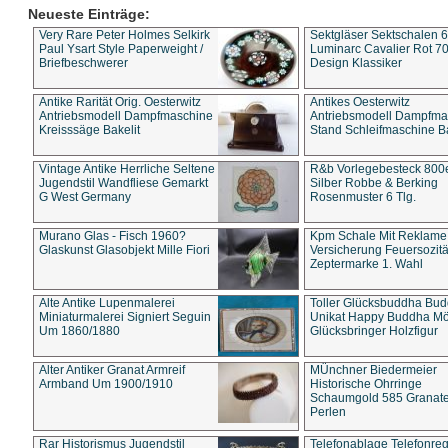
Neueste Einträge:
Very Rare Peter Holmes Selkirk
Sektgläser Sektschalen 
Paul Ysart Style Paperweight /
Luminarc Cavalier Rot 70
Briefbeschwerer
Design Klassiker
Antike Rarität Orig. Oesterwitz
Antikes Oesterwitz
Antriebsmodell Dampfmaschine
Antriebsmodell Dampfma
Kreisssäge Bakelit
Stand Schleifmaschine Ba
Vintage Antike Herrliche Seltene
R&b Vorlegebesteck 800
Jugendstil Wandfliese Gemarkt
Silber Robbe & Berking
G West Germany
Rosenmuster 6 Tlg.
Murano Glas - Fisch 1960?
Kpm Schale Mit Reklame
Glaskunst Glasobjekt Mille Fiori
Versicherung Feuersozitä
Zeptermarke 1. Wahl
Alte Antike Lupenmalerei
Toller Glücksbuddha Bu
Miniaturmalerei Signiert Seguin
Unikat Happy Buddha M
Um 1860/1880
Glücksbringer Holzfigur
Alter Antiker Granat Armreif
MÜnchner Biedermeier
Armband Um 1900/1910
Historische Ohrringe
Schaumgold 585 Granate 
Perlen
Rar Historismus Jugendstil
Telefonablage Telefonreg