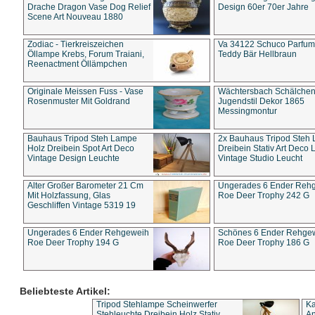
Drache Dragon Vase Dog Relief
Design 60er 70er Jahre
Scene Art Nouveau 1880
Zodiac - Tierkreiszeichen
Va 34122 Schuco Parfum 
Öllampe Krebs, Forum Traiani,
Teddy Bär Hellbraun
Reenactment Öllämpchen
Originale Meissen Fuss - Vase
Wächtersbach Schälche
Rosenmuster Mit Goldrand
Jugendstil Dekor 1865
Messingmontur
Bauhaus Tripod Steh Lampe
2x Bauhaus Tripod Steh
Holz Dreibein Spot Art Deco
Dreibein Stativ Art Deco L
Vintage Design Leuchte
Vintage Studio Leucht
Alter Großer Barometer 21 Cm
Ungerades 6 Ender Reh
Mit Holzfassung, Glas
Roe Deer Trophy 242 G
Geschliffen Vintage 5319 19
Ungerades 6 Ender Rehgeweih
Schönes 6 Ender Rehge
Roe Deer Trophy 194 G
Roe Deer Trophy 186 G
Beliebteste Artikel:
Tripod Stehlampe Scheinwerfer
Ka
Stehleuchte Dreibein Holz Stativ
An