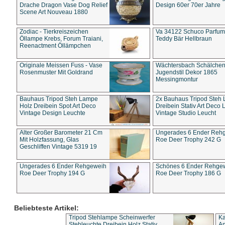
Drache Dragon Vase Dog Relief
Design 60er 70er Jahre
Scene Art Nouveau 1880
Zodiac - Tierkreiszeichen
Va 34122 Schuco Parfum 
Öllampe Krebs, Forum Traiani,
Teddy Bär Hellbraun
Reenactment Öllämpchen
Originale Meissen Fuss - Vase
Wächtersbach Schälche
Rosenmuster Mit Goldrand
Jugendstil Dekor 1865
Messingmontur
Bauhaus Tripod Steh Lampe
2x Bauhaus Tripod Steh
Holz Dreibein Spot Art Deco
Dreibein Stativ Art Deco L
Vintage Design Leuchte
Vintage Studio Leucht
Alter Großer Barometer 21 Cm
Ungerades 6 Ender Reh
Mit Holzfassung, Glas
Roe Deer Trophy 242 G
Geschliffen Vintage 5319 19
Ungerades 6 Ender Rehgeweih
Schönes 6 Ender Rehge
Roe Deer Trophy 194 G
Roe Deer Trophy 186 G
Beliebteste Artikel:
Tripod Stehlampe Scheinwerfer
Ka
Stehleuchte Dreibein Holz Stativ
An