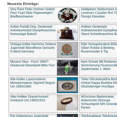
Neueste Einträge:
Very Rare Peter Holmes Selkirk
Sektgläser Sektschalen 
Paul Ysart Style Paperweight /
Luminarc Cavalier Rot 70
Briefbeschwerer
Design Klassiker
Antike Rarität Orig. Oesterwitz
Antikes Oesterwitz
Antriebsmodell Dampfmaschine
Antriebsmodell Dampfma
Kreisssäge Bakelit
Stand Schleifmaschine Ba
Vintage Antike Herrliche Seltene
R&b Vorlegebesteck 800
Jugendstil Wandfliese Gemarkt
Silber Robbe & Berking
G West Germany
Rosenmuster 6 Tlg.
Murano Glas - Fisch 1960?
Kpm Schale Mit Reklame
Glaskunst Glasobjekt Mille Fiori
Versicherung Feuersozitä
Zeptermarke 1. Wahl
Alte Antike Lupenmalerei
Toller Glücksbuddha Bu
Miniaturmalerei Signiert Seguin
Unikat Happy Buddha M
Um 1860/1880
Glücksbringer Holzfigur
Alter Antiker Granat Armreif
MÜnchner Biedermeier
Armband Um 1900/1910
Historische Ohrringe
Schaumgold 585 Granate 
Perlen
Rar Historismus Jugendstil
Telefonablage Telefonreg