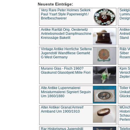
Neueste Einträge:
Very Rare Peter Holmes Selkirk
Sektgl
Paul Ysart Style Paperweight /
Lumina
Briefbeschwerer
Design
Antike Rarität Orig. Oesterwitz
Antike
Antriebsmodell Dampfmaschine
Antri
Kreisssäge Bakelit
Stand 
Vintage Antike Herrliche Seltene
R&b Vo
Jugendstil Wandfliese Gemarkt
Silber
G West Germany
Rosenm
Murano Glas - Fisch 1960?
Kpm S
Glaskunst Glasobjekt Mille Fiori
Versic
Zepter
Alte Antike Lupenmalerei
Toller
Miniaturmalerei Signiert Seguin
Unika
Um 1860/1880
Glücks
Alter Antiker Granat Armreif
MÜnch
Armband Um 1900/1910
Histor
Schaum
Perlen
Rar Historismus Jugendstil
Telefo