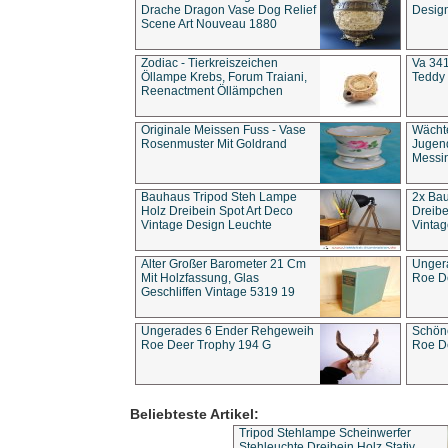
Drache Dragon Vase Dog Relief
Design
Scene Art Nouveau 1880
Zodiac - Tierkreiszeichen
Va 341
Öllampe Krebs, Forum Traiani,
Teddy 
Reenactment Öllämpchen
Originale Meissen Fuss - Vase
Wächt
Rosenmuster Mit Goldrand
Jugend
Messi
Bauhaus Tripod Steh Lampe
2x Ba
Holz Dreibein Spot Art Deco
Dreibe
Vintage Design Leuchte
Vintag
Alter Großer Barometer 21 Cm
Unger
Mit Holzfassung, Glas
Roe D
Geschliffen Vintage 5319 19
Ungerades 6 Ender Rehgeweih
Schön
Roe Deer Trophy 194 G
Roe D
Beliebteste Artikel:
Tripod Stehlampe Scheinwerfer
Stehleuchte Dreibein Holz Stativ