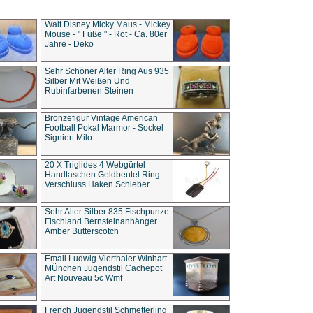
Walt Disney Micky Maus - Mickey
Mouse - " Füße " - Rot - Ca. 80er
Jahre - Deko
Sehr Schöner Alter Ring Aus 935
Silber Mit Weißen Und
Rubinfarbenen Steinen
Bronzefigur Vintage American
Football Pokal Marmor - Sockel
Signiert Milo
20 X Triglides 4 Webgürtel
Handtaschen Geldbeutel Ring
Verschluss Haken Schieber
Sehr Alter Silber 835 Fischpunze
Fischland Bernsteinanhänger
Amber Butterscotch
Email Ludwig Vierthaler Winhart
MÜnchen Jugendstil Cachepot
Art Nouveau 5c Wmf
French Jugendstil Schmetterling