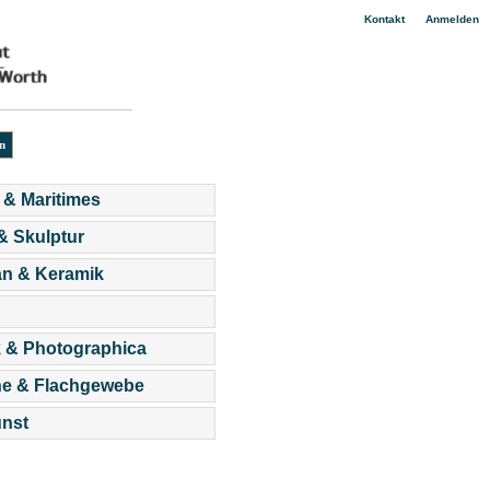
|
Kontakt
Anmelden
 & Maritimes
 & Skulptur
an & Keramik
 & Photographica
he & Flachgewebe
nst