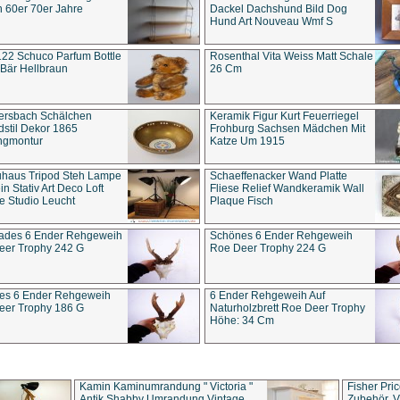
 60er 70er Jahre
Dackel Dachshund Bild Dog
Hund Art Nouveau Wmf S
22 Schuco Parfum Bottle
Rosenthal Vita Weiss Matt Schale
Bär Hellbraun
26 Cm
ersbach Schälchen
Keramik Figur Kurt Feuerriegel
stil Dekor 1865
Frohburg Sachsen Mädchen Mit
ngmontur
Katze Um 1915
uhaus Tripod Steh Lampe
Schaeffenacker Wand Platte
in Stativ Art Deco Loft
Fliese Relief Wandkeramik Wall
e Studio Leucht
Plaque Fisch
ades 6 Ender Rehgeweih
Schönes 6 Ender Rehgeweih
eer Trophy 242 G
Roe Deer Trophy 224 G
es 6 Ender Rehgeweih
6 Ender Rehgeweih Auf
eer Trophy 186 G
Naturholzbrett Roe Deer Trophy
Höhe: 34 Cm
Kamin Kaminumrandung " Victoria "
Fisher Pri
Antik Shabby Umrandung Vintage
Zubehör, V