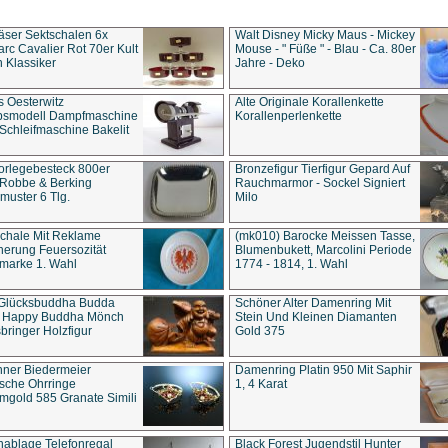
äser Sektschalen 6x
Walt Disney Micky Maus - Mickey
rc Cavalier Rot 70er Kult
Mouse - " Füße " - Blau - Ca. 80er
 Klassiker
Jahre - Deko
s Oesterwitz
Alte Originale Korallenkette
ebsmodell Dampfmaschine
Korallenperlenkette
Schleifmaschine Bakelit
rlegebesteck 800er
Bronzefigur Tierfigur Gepard Auf
 Robbe & Berking
Rauchmarmor - Sockel Signiert
uster 6 Tlg.
Milo
chale Mit Reklame
(mk010) Barocke Meissen Tasse,
herung Feuersozität
Blumenbukett, Marcolini Periode
marke 1. Wahl
1774 - 1814, 1. Wahl
 Glücksbuddha Budda
Schöner Alter Damenring Mit
t Happy Buddha Mönch
Stein Und Kleinen Diamanten
bringer Holzfigur
Gold 375
ner Biedermeier
Damenring Platin 950 Mit Saphir
ische Ohrringe
1, 4 Karat
gold 585 Granate Simili
nablage Telefonregal
Black Forest Jugendstil Hunter