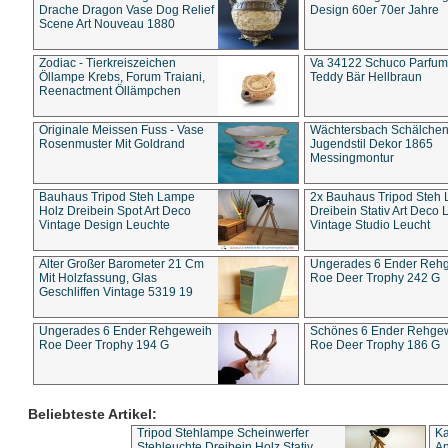
Drache Dragon Vase Dog Relief
Design 60er 70er Jahre
Scene Art Nouveau 1880
Zodiac - Tierkreiszeichen
Va 34122 Schuco Parfum 
Öllampe Krebs, Forum Traiani,
Teddy Bär Hellbraun
Reenactment Öllämpchen
Originale Meissen Fuss - Vase
Wächtersbach Schälche
Rosenmuster Mit Goldrand
Jugendstil Dekor 1865
Messingmontur
Bauhaus Tripod Steh Lampe
2x Bauhaus Tripod Steh
Holz Dreibein Spot Art Deco
Dreibein Stativ Art Deco L
Vintage Design Leuchte
Vintage Studio Leucht
Alter Großer Barometer 21 Cm
Ungerades 6 Ender Reh
Mit Holzfassung, Glas
Roe Deer Trophy 242 G
Geschliffen Vintage 5319 19
Ungerades 6 Ender Rehgeweih
Schönes 6 Ender Rehge
Roe Deer Trophy 194 G
Roe Deer Trophy 186 G
Beliebteste Artikel:
Tripod Stehlampe Scheinwerfer
Ka
Stehleuchte Dreibein Holz Stativ
An