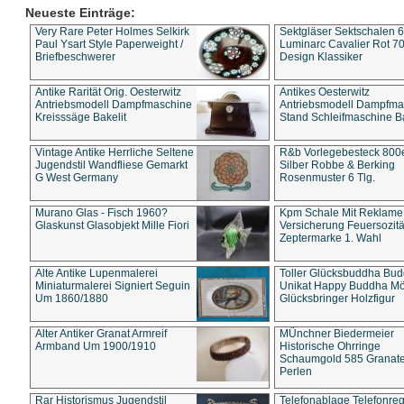
Neueste Einträge:
Very Rare Peter Holmes Selkirk
Sektgläser Sektschalen 
Paul Ysart Style Paperweight /
Luminarc Cavalier Rot 70
Briefbeschwerer
Design Klassiker
Antike Rarität Orig. Oesterwitz
Antikes Oesterwitz
Antriebsmodell Dampfmaschine
Antriebsmodell Dampfma
Kreisssäge Bakelit
Stand Schleifmaschine Ba
Vintage Antike Herrliche Seltene
R&b Vorlegebesteck 800
Jugendstil Wandfliese Gemarkt
Silber Robbe & Berking
G West Germany
Rosenmuster 6 Tlg.
Murano Glas - Fisch 1960?
Kpm Schale Mit Reklame
Glaskunst Glasobjekt Mille Fiori
Versicherung Feuersozitä
Zeptermarke 1. Wahl
Alte Antike Lupenmalerei
Toller Glücksbuddha Bu
Miniaturmalerei Signiert Seguin
Unikat Happy Buddha M
Um 1860/1880
Glücksbringer Holzfigur
Alter Antiker Granat Armreif
MÜnchner Biedermeier
Armband Um 1900/1910
Historische Ohrringe
Schaumgold 585 Granate 
Perlen
Rar Historismus Jugendstil
Telefonablage Telefonreg