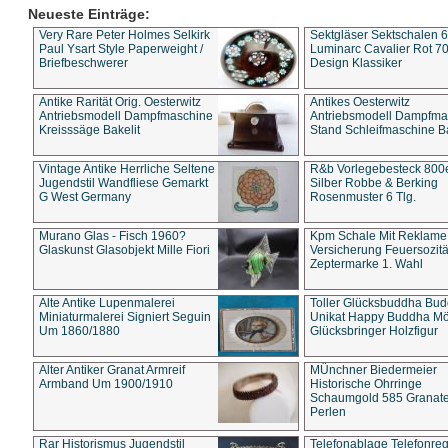
Neueste Einträge:
Very Rare Peter Holmes Selkirk
Sektgläser Sektschalen 
Paul Ysart Style Paperweight /
Luminarc Cavalier Rot 70
Briefbeschwerer
Design Klassiker
Antike Rarität Orig. Oesterwitz
Antikes Oesterwitz
Antriebsmodell Dampfmaschine
Antriebsmodell Dampfma
Kreisssäge Bakelit
Stand Schleifmaschine Ba
Vintage Antike Herrliche Seltene
R&b Vorlegebesteck 800
Jugendstil Wandfliese Gemarkt
Silber Robbe & Berking
G West Germany
Rosenmuster 6 Tlg.
Murano Glas - Fisch 1960?
Kpm Schale Mit Reklame
Glaskunst Glasobjekt Mille Fiori
Versicherung Feuersozitä
Zeptermarke 1. Wahl
Alte Antike Lupenmalerei
Toller Glücksbuddha Bu
Miniaturmalerei Signiert Seguin
Unikat Happy Buddha M
Um 1860/1880
Glücksbringer Holzfigur
Alter Antiker Granat Armreif
MÜnchner Biedermeier
Armband Um 1900/1910
Historische Ohrringe
Schaumgold 585 Granate 
Perlen
Rar Historismus Jugendstil
Telefonablage Telefonreg