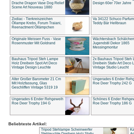
Drache Dragon Vase Dog Relief
Design 60er 70er Jahre
Scene Art Nouveau 1880
Zodiac - Tierkreiszeichen
Va 34122 Schuco Parfum 
Öllampe Krebs, Forum Traiani,
Teddy Bär Hellbraun
Reenactment Öllämpchen
Originale Meissen Fuss - Vase
Wächtersbach Schälche
Rosenmuster Mit Goldrand
Jugendstil Dekor 1865
Messingmontur
Bauhaus Tripod Steh Lampe
2x Bauhaus Tripod Steh
Holz Dreibein Spot Art Deco
Dreibein Stativ Art Deco L
Vintage Design Leuchte
Vintage Studio Leucht
Alter Großer Barometer 21 Cm
Ungerades 6 Ender Reh
Mit Holzfassung, Glas
Roe Deer Trophy 242 G
Geschliffen Vintage 5319 19
Ungerades 6 Ender Rehgeweih
Schönes 6 Ender Rehge
Roe Deer Trophy 194 G
Roe Deer Trophy 186 G
Beliebteste Artikel:
Tripod Stehlampe Scheinwerfer
Ka
Stehleuchte Dreibein Holz Stativ
An