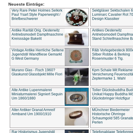
Neueste Einträge:
Very Rare Peter Holmes Selkirk
Sektgläser Sektschalen 
Paul Ysart Style Paperweight /
Luminarc Cavalier Rot 70
Briefbeschwerer
Design Klassiker
Antike Rarität Orig. Oesterwitz
Antikes Oesterwitz
Antriebsmodell Dampfmaschine
Antriebsmodell Dampfma
Kreisssäge Bakelit
Stand Schleifmaschine Ba
Vintage Antike Herrliche Seltene
R&b Vorlegebesteck 800
Jugendstil Wandfliese Gemarkt
Silber Robbe & Berking
G West Germany
Rosenmuster 6 Tlg.
Murano Glas - Fisch 1960?
Kpm Schale Mit Reklame
Glaskunst Glasobjekt Mille Fiori
Versicherung Feuersozitä
Zeptermarke 1. Wahl
Alte Antike Lupenmalerei
Toller Glücksbuddha Bu
Miniaturmalerei Signiert Seguin
Unikat Happy Buddha M
Um 1860/1880
Glücksbringer Holzfigur
Alter Antiker Granat Armreif
MÜnchner Biedermeier
Armband Um 1900/1910
Historische Ohrringe
Schaumgold 585 Granate 
Perlen
Rar Historismus Jugendstil
Telefonablage Telefonreg