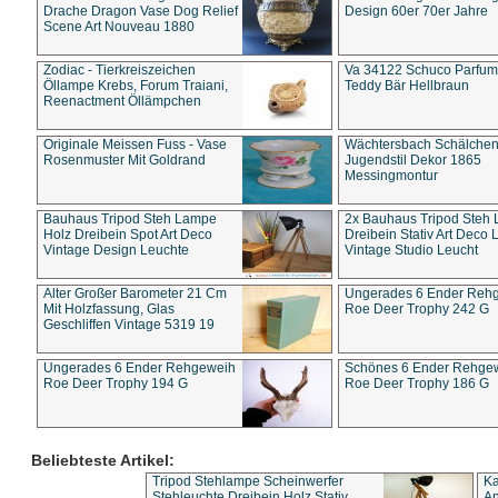
Drache Dragon Vase Dog Relief
Design 60er 70er Jahre
Scene Art Nouveau 1880
Zodiac - Tierkreiszeichen
Va 34122 Schuco Parfum 
Öllampe Krebs, Forum Traiani,
Teddy Bär Hellbraun
Reenactment Öllämpchen
Originale Meissen Fuss - Vase
Wächtersbach Schälche
Rosenmuster Mit Goldrand
Jugendstil Dekor 1865
Messingmontur
Bauhaus Tripod Steh Lampe
2x Bauhaus Tripod Steh
Holz Dreibein Spot Art Deco
Dreibein Stativ Art Deco L
Vintage Design Leuchte
Vintage Studio Leucht
Alter Großer Barometer 21 Cm
Ungerades 6 Ender Reh
Mit Holzfassung, Glas
Roe Deer Trophy 242 G
Geschliffen Vintage 5319 19
Ungerades 6 Ender Rehgeweih
Schönes 6 Ender Rehge
Roe Deer Trophy 194 G
Roe Deer Trophy 186 G
Beliebteste Artikel:
Tripod Stehlampe Scheinwerfer
Ka
Stehleuchte Dreibein Holz Stativ
An