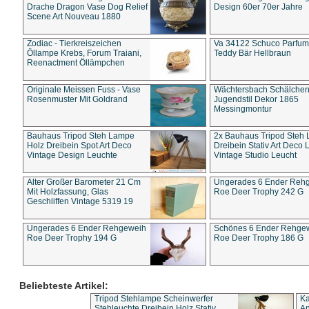
Drache Dragon Vase Dog Relief
Design 60er 70er Jahre
Scene Art Nouveau 1880
Zodiac - Tierkreiszeichen
Va 34122 Schuco Parfum 
Öllampe Krebs, Forum Traiani,
Teddy Bär Hellbraun
Reenactment Öllämpchen
Originale Meissen Fuss - Vase
Wächtersbach Schälche
Rosenmuster Mit Goldrand
Jugendstil Dekor 1865
Messingmontur
Bauhaus Tripod Steh Lampe
2x Bauhaus Tripod Steh
Holz Dreibein Spot Art Deco
Dreibein Stativ Art Deco L
Vintage Design Leuchte
Vintage Studio Leucht
Alter Großer Barometer 21 Cm
Ungerades 6 Ender Reh
Mit Holzfassung, Glas
Roe Deer Trophy 242 G
Geschliffen Vintage 5319 19
Ungerades 6 Ender Rehgeweih
Schönes 6 Ender Rehge
Roe Deer Trophy 194 G
Roe Deer Trophy 186 G
Beliebteste Artikel:
Tripod Stehlampe Scheinwerfer
Ka
Stehleuchte Dreibein Holz Stativ
An