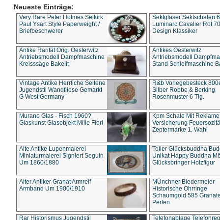
Neueste Einträge:
Very Rare Peter Holmes Selkirk
Sektgläser Sektschalen 
Paul Ysart Style Paperweight /
Luminarc Cavalier Rot 70
Briefbeschwerer
Design Klassiker
Antike Rarität Orig. Oesterwitz
Antikes Oesterwitz
Antriebsmodell Dampfmaschine
Antriebsmodell Dampfma
Kreisssäge Bakelit
Stand Schleifmaschine Ba
Vintage Antike Herrliche Seltene
R&b Vorlegebesteck 800
Jugendstil Wandfliese Gemarkt
Silber Robbe & Berking
G West Germany
Rosenmuster 6 Tlg.
Murano Glas - Fisch 1960?
Kpm Schale Mit Reklame
Glaskunst Glasobjekt Mille Fiori
Versicherung Feuersozitä
Zeptermarke 1. Wahl
Alte Antike Lupenmalerei
Toller Glücksbuddha Bu
Miniaturmalerei Signiert Seguin
Unikat Happy Buddha M
Um 1860/1880
Glücksbringer Holzfigur
Alter Antiker Granat Armreif
MÜnchner Biedermeier
Armband Um 1900/1910
Historische Ohrringe
Schaumgold 585 Granate 
Perlen
Rar Historismus Jugendstil
Telefonablage Telefonreg