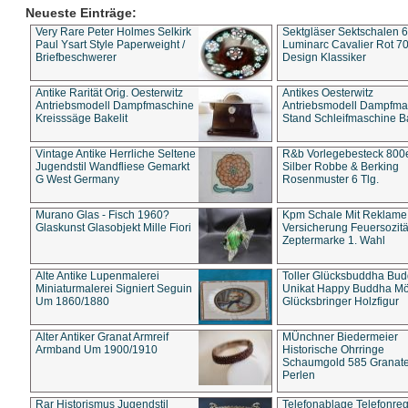
Neueste Einträge:
Very Rare Peter Holmes Selkirk
Sektgläser Sektschalen 
Paul Ysart Style Paperweight /
Luminarc Cavalier Rot 70
Briefbeschwerer
Design Klassiker
Antike Rarität Orig. Oesterwitz
Antikes Oesterwitz
Antriebsmodell Dampfmaschine
Antriebsmodell Dampfma
Kreisssäge Bakelit
Stand Schleifmaschine Ba
Vintage Antike Herrliche Seltene
R&b Vorlegebesteck 800
Jugendstil Wandfliese Gemarkt
Silber Robbe & Berking
G West Germany
Rosenmuster 6 Tlg.
Murano Glas - Fisch 1960?
Kpm Schale Mit Reklame
Glaskunst Glasobjekt Mille Fiori
Versicherung Feuersozitä
Zeptermarke 1. Wahl
Alte Antike Lupenmalerei
Toller Glücksbuddha Bu
Miniaturmalerei Signiert Seguin
Unikat Happy Buddha M
Um 1860/1880
Glücksbringer Holzfigur
Alter Antiker Granat Armreif
MÜnchner Biedermeier
Armband Um 1900/1910
Historische Ohrringe
Schaumgold 585 Granate 
Perlen
Rar Historismus Jugendstil
Telefonablage Telefonreg