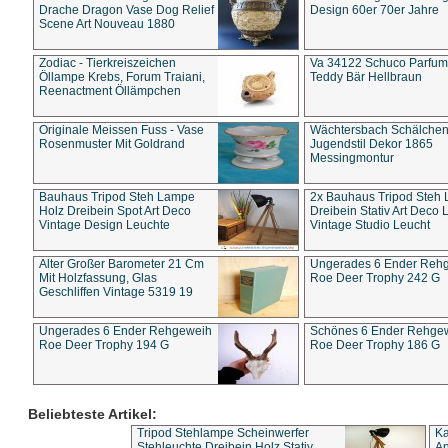
Drache Dragon Vase Dog Relief
Design 60er 70er Jahre
Scene Art Nouveau 1880
Zodiac - Tierkreiszeichen
Va 34122 Schuco Parfum 
Öllampe Krebs, Forum Traiani,
Teddy Bär Hellbraun
Reenactment Öllämpchen
Originale Meissen Fuss - Vase
Wächtersbach Schälche
Rosenmuster Mit Goldrand
Jugendstil Dekor 1865
Messingmontur
Bauhaus Tripod Steh Lampe
2x Bauhaus Tripod Steh
Holz Dreibein Spot Art Deco
Dreibein Stativ Art Deco L
Vintage Design Leuchte
Vintage Studio Leucht
Alter Großer Barometer 21 Cm
Ungerades 6 Ender Reh
Mit Holzfassung, Glas
Roe Deer Trophy 242 G
Geschliffen Vintage 5319 19
Ungerades 6 Ender Rehgeweih
Schönes 6 Ender Rehge
Roe Deer Trophy 194 G
Roe Deer Trophy 186 G
Beliebteste Artikel:
Tripod Stehlampe Scheinwerfer
Ka
Stehleuchte Dreibein Holz Stativ
An