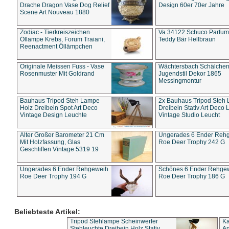
Drache Dragon Vase Dog Relief
Design 60er 70er Jahre
Scene Art Nouveau 1880
Zodiac - Tierkreiszeichen
Va 34122 Schuco Parfum 
Öllampe Krebs, Forum Traiani,
Teddy Bär Hellbraun
Reenactment Öllämpchen
Originale Meissen Fuss - Vase
Wächtersbach Schälche
Rosenmuster Mit Goldrand
Jugendstil Dekor 1865
Messingmontur
Bauhaus Tripod Steh Lampe
2x Bauhaus Tripod Steh
Holz Dreibein Spot Art Deco
Dreibein Stativ Art Deco L
Vintage Design Leuchte
Vintage Studio Leucht
Alter Großer Barometer 21 Cm
Ungerades 6 Ender Reh
Mit Holzfassung, Glas
Roe Deer Trophy 242 G
Geschliffen Vintage 5319 19
Ungerades 6 Ender Rehgeweih
Schönes 6 Ender Rehge
Roe Deer Trophy 194 G
Roe Deer Trophy 186 G
Beliebteste Artikel:
Tripod Stehlampe Scheinwerfer
Ka
Stehleuchte Dreibein Holz Stativ
An