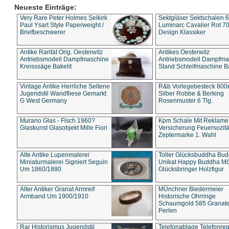
Neueste Einträge:
Very Rare Peter Holmes Selkirk
Sektgläser Sektschalen 
Paul Ysart Style Paperweight /
Luminarc Cavalier Rot 70
Briefbeschwerer
Design Klassiker
Antike Rarität Orig. Oesterwitz
Antikes Oesterwitz
Antriebsmodell Dampfmaschine
Antriebsmodell Dampfma
Kreisssäge Bakelit
Stand Schleifmaschine Ba
Vintage Antike Herrliche Seltene
R&b Vorlegebesteck 800
Jugendstil Wandfliese Gemarkt
Silber Robbe & Berking
G West Germany
Rosenmuster 6 Tlg.
Murano Glas - Fisch 1960?
Kpm Schale Mit Reklame
Glaskunst Glasobjekt Mille Fiori
Versicherung Feuersozitä
Zeptermarke 1. Wahl
Alte Antike Lupenmalerei
Toller Glücksbuddha Bu
Miniaturmalerei Signiert Seguin
Unikat Happy Buddha M
Um 1860/1880
Glücksbringer Holzfigur
Alter Antiker Granat Armreif
MÜnchner Biedermeier
Armband Um 1900/1910
Historische Ohrringe
Schaumgold 585 Granate 
Perlen
Rar Historismus Jugendstil
Telefonablage Telefonreg