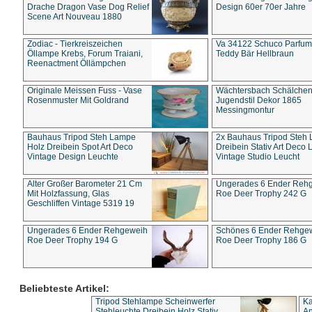
Drache Dragon Vase Dog Relief
Design 60er 70er Jahre
Scene Art Nouveau 1880
Zodiac - Tierkreiszeichen
Va 34122 Schuco Parfum 
Öllampe Krebs, Forum Traiani,
Teddy Bär Hellbraun
Reenactment Öllämpchen
Originale Meissen Fuss - Vase
Wächtersbach Schälche
Rosenmuster Mit Goldrand
Jugendstil Dekor 1865
Messingmontur
Bauhaus Tripod Steh Lampe
2x Bauhaus Tripod Steh
Holz Dreibein Spot Art Deco
Dreibein Stativ Art Deco L
Vintage Design Leuchte
Vintage Studio Leucht
Alter Großer Barometer 21 Cm
Ungerades 6 Ender Reh
Mit Holzfassung, Glas
Roe Deer Trophy 242 G
Geschliffen Vintage 5319 19
Ungerades 6 Ender Rehgeweih
Schönes 6 Ender Rehge
Roe Deer Trophy 194 G
Roe Deer Trophy 186 G
Beliebteste Artikel:
Tripod Stehlampe Scheinwerfer
Ka
Stehleuchte Dreibein Holz Stativ
An