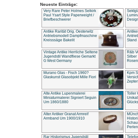
Neueste Einträge:
Very Rare Peter Holmes Selkirk
Sektgl
Paul Ysart Style Paperweight /
Lumina
Briefbeschwerer
Design
Antike Rarität Orig. Oesterwitz
Antike
Antriebsmodell Dampfmaschine
Antri
Kreisssäge Bakelit
Stand 
Vintage Antike Herrliche Seltene
R&b Vo
Jugendstil Wandfliese Gemarkt
Silber
G West Germany
Rosenm
Murano Glas - Fisch 1960?
Kpm S
Glaskunst Glasobjekt Mille Fiori
Versic
Zepter
Alte Antike Lupenmalerei
Toller
Miniaturmalerei Signiert Seguin
Unika
Um 1860/1880
Glücks
Alter Antiker Granat Armreif
MÜnch
Armband Um 1900/1910
Histor
Schaum
Perlen
Rar Historismus Jugendstil
Telefo