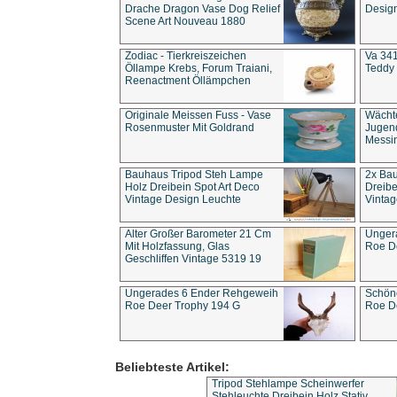
Drache Dragon Vase Dog Relief
Design
Scene Art Nouveau 1880
Zodiac - Tierkreiszeichen
Va 341
Öllampe Krebs, Forum Traiani,
Teddy 
Reenactment Öllämpchen
Originale Meissen Fuss - Vase
Wächt
Rosenmuster Mit Goldrand
Jugend
Messi
Bauhaus Tripod Steh Lampe
2x Ba
Holz Dreibein Spot Art Deco
Dreibe
Vintage Design Leuchte
Vintag
Alter Großer Barometer 21 Cm
Unger
Mit Holzfassung, Glas
Roe D
Geschliffen Vintage 5319 19
Ungerades 6 Ender Rehgeweih
Schön
Roe Deer Trophy 194 G
Roe D
Beliebteste Artikel:
Tripod Stehlampe Scheinwerfer
Stehleuchte Dreibein Holz Stativ