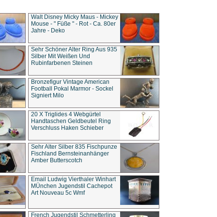
Walt Disney Micky Maus - Mickey
Mouse - " Füße " - Rot - Ca. 80er
Jahre - Deko
Sehr Schöner Alter Ring Aus 935
Silber Mit Weißen Und
Rubinfarbenen Steinen
Bronzefigur Vintage American
Football Pokal Marmor - Sockel
Signiert Milo
20 X Triglides 4 Webgürtel
Handtaschen Geldbeutel Ring
Verschluss Haken Schieber
Sehr Alter Silber 835 Fischpunze
Fischland Bernsteinanhänger
Amber Butterscotch
Email Ludwig Vierthaler Winhart
MÜnchen Jugendstil Cachepot
Art Nouveau 5c Wmf
French Jugendstil Schmetterling