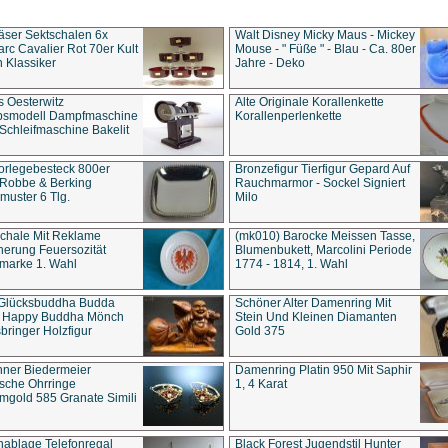
äser Sektschalen 6x
Walt Disney Micky Maus - Mickey
rc Cavalier Rot 70er Kult
Mouse - " Füße " - Blau - Ca. 80er
 Klassiker
Jahre - Deko
s Oesterwitz
Alte Originale Korallenkette
ebsmodell Dampfmaschine
Korallenperlenkette
Schleifmaschine Bakelit
rlegebesteck 800er
Bronzefigur Tierfigur Gepard Auf
 Robbe & Berking
Rauchmarmor - Sockel Signiert
uster 6 Tlg.
Milo
chale Mit Reklame
(mk010) Barocke Meissen Tasse,
herung Feuersozität
Blumenbukett, Marcolini Periode
marke 1. Wahl
1774 - 1814, 1. Wahl
 Glücksbuddha Budda
Schöner Alter Damenring Mit
t Happy Buddha Mönch
Stein Und Kleinen Diamanten
bringer Holzfigur
Gold 375
ner Biedermeier
Damenring Platin 950 Mit Saphir
ische Ohrringe
1, 4 Karat
gold 585 Granate Simili
nablage Telefonregal
Black Forest Jugendstil Hunter