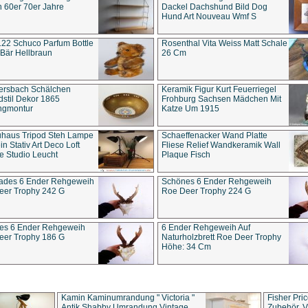
 60er 70er Jahre
Dackel Dachshund Bild Dog
Hund Art Nouveau Wmf S
22 Schuco Parfum Bottle
Rosenthal Vita Weiss Matt Schale
Bär Hellbraun
26 Cm
ersbach Schälchen
Keramik Figur Kurt Feuerriegel
stil Dekor 1865
Frohburg Sachsen Mädchen Mit
ngmontur
Katze Um 1915
uhaus Tripod Steh Lampe
Schaeffenacker Wand Platte
in Stativ Art Deco Loft
Fliese Relief Wandkeramik Wall
e Studio Leucht
Plaque Fisch
ades 6 Ender Rehgeweih
Schönes 6 Ender Rehgeweih
eer Trophy 242 G
Roe Deer Trophy 224 G
es 6 Ender Rehgeweih
6 Ender Rehgeweih Auf
eer Trophy 186 G
Naturholzbrett Roe Deer Trophy
Höhe: 34 Cm
Kamin Kaminumrandung " Victoria "
Fisher Pri
Antik Shabby Umrandung Vintage
Zubehör, V