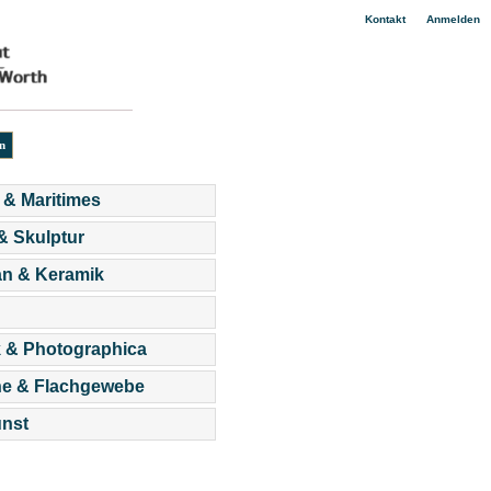
|
Kontakt
Anmelden
 & Maritimes
 & Skulptur
an & Keramik
 & Photographica
he & Flachgewebe
nst