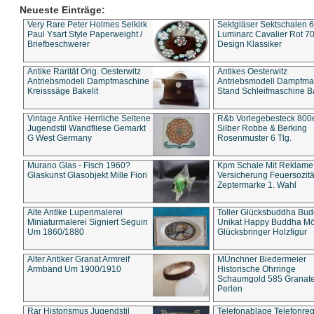
Neueste Einträge:
Very Rare Peter Holmes Selkirk
Sektgläser Sektschalen 
Paul Ysart Style Paperweight /
Luminarc Cavalier Rot 70
Briefbeschwerer
Design Klassiker
Antike Rarität Orig. Oesterwitz
Antikes Oesterwitz
Antriebsmodell Dampfmaschine
Antriebsmodell Dampfma
Kreisssäge Bakelit
Stand Schleifmaschine Ba
Vintage Antike Herrliche Seltene
R&b Vorlegebesteck 800
Jugendstil Wandfliese Gemarkt
Silber Robbe & Berking
G West Germany
Rosenmuster 6 Tlg.
Murano Glas - Fisch 1960?
Kpm Schale Mit Reklame
Glaskunst Glasobjekt Mille Fiori
Versicherung Feuersozitä
Zeptermarke 1. Wahl
Alte Antike Lupenmalerei
Toller Glücksbuddha Bu
Miniaturmalerei Signiert Seguin
Unikat Happy Buddha M
Um 1860/1880
Glücksbringer Holzfigur
Alter Antiker Granat Armreif
MÜnchner Biedermeier
Armband Um 1900/1910
Historische Ohrringe
Schaumgold 585 Granate 
Perlen
Rar Historismus Jugendstil
Telefonablage Telefonreg