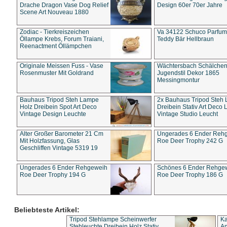
Drache Dragon Vase Dog Relief
Design 60er 70er Jahre
Scene Art Nouveau 1880
Zodiac - Tierkreiszeichen
Va 34122 Schuco Parfum 
Öllampe Krebs, Forum Traiani,
Teddy Bär Hellbraun
Reenactment Öllämpchen
Originale Meissen Fuss - Vase
Wächtersbach Schälche
Rosenmuster Mit Goldrand
Jugendstil Dekor 1865
Messingmontur
Bauhaus Tripod Steh Lampe
2x Bauhaus Tripod Steh
Holz Dreibein Spot Art Deco
Dreibein Stativ Art Deco L
Vintage Design Leuchte
Vintage Studio Leucht
Alter Großer Barometer 21 Cm
Ungerades 6 Ender Reh
Mit Holzfassung, Glas
Roe Deer Trophy 242 G
Geschliffen Vintage 5319 19
Ungerades 6 Ender Rehgeweih
Schönes 6 Ender Rehge
Roe Deer Trophy 194 G
Roe Deer Trophy 186 G
Beliebteste Artikel:
Tripod Stehlampe Scheinwerfer
Ka
Stehleuchte Dreibein Holz Stativ
An