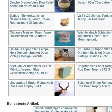
Drache Dragon Vase Dog Relief
Design 60er 70er Jahre
Scene Art Nouveau 1880
Zodiac - Tierkreiszeichen
Va 34122 Schuco Parfum 
Öllampe Krebs, Forum Traiani,
Teddy Bär Hellbraun
Reenactment Öllämpchen
Originale Meissen Fuss - Vase
Wächtersbach Schälche
Rosenmuster Mit Goldrand
Jugendstil Dekor 1865
Messingmontur
Bauhaus Tripod Steh Lampe
2x Bauhaus Tripod Steh
Holz Dreibein Spot Art Deco
Dreibein Stativ Art Deco L
Vintage Design Leuchte
Vintage Studio Leucht
Alter Großer Barometer 21 Cm
Ungerades 6 Ender Reh
Mit Holzfassung, Glas
Roe Deer Trophy 242 G
Geschliffen Vintage 5319 19
Ungerades 6 Ender Rehgeweih
Schönes 6 Ender Rehge
Roe Deer Trophy 194 G
Roe Deer Trophy 186 G
Beliebteste Artikel:
Tripod Stehlampe Scheinwerfer
Ka
Stehleuchte Dreibein Holz Stativ
An