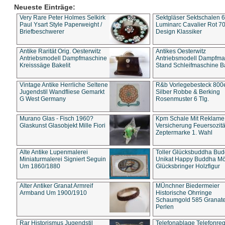
Neueste Einträge:
Very Rare Peter Holmes Selkirk
Sektgläser Sektschalen 
Paul Ysart Style Paperweight /
Luminarc Cavalier Rot 70
Briefbeschwerer
Design Klassiker
Antike Rarität Orig. Oesterwitz
Antikes Oesterwitz
Antriebsmodell Dampfmaschine
Antriebsmodell Dampfma
Kreisssäge Bakelit
Stand Schleifmaschine Ba
Vintage Antike Herrliche Seltene
R&b Vorlegebesteck 800
Jugendstil Wandfliese Gemarkt
Silber Robbe & Berking
G West Germany
Rosenmuster 6 Tlg.
Murano Glas - Fisch 1960?
Kpm Schale Mit Reklame
Glaskunst Glasobjekt Mille Fiori
Versicherung Feuersozitä
Zeptermarke 1. Wahl
Alte Antike Lupenmalerei
Toller Glücksbuddha Bu
Miniaturmalerei Signiert Seguin
Unikat Happy Buddha M
Um 1860/1880
Glücksbringer Holzfigur
Alter Antiker Granat Armreif
MÜnchner Biedermeier
Armband Um 1900/1910
Historische Ohrringe
Schaumgold 585 Granate 
Perlen
Rar Historismus Jugendstil
Telefonablage Telefonreg