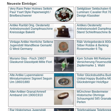
Neueste Einträge:
Very Rare Peter Holmes Selkirk
Sektgläser Sektschalen 
Paul Ysart Style Paperweight /
Luminarc Cavalier Rot 70
Briefbeschwerer
Design Klassiker
Antike Rarität Orig. Oesterwitz
Antikes Oesterwitz
Antriebsmodell Dampfmaschine
Antriebsmodell Dampfma
Kreisssäge Bakelit
Stand Schleifmaschine Ba
Vintage Antike Herrliche Seltene
R&b Vorlegebesteck 800
Jugendstil Wandfliese Gemarkt
Silber Robbe & Berking
G West Germany
Rosenmuster 6 Tlg.
Murano Glas - Fisch 1960?
Kpm Schale Mit Reklame
Glaskunst Glasobjekt Mille Fiori
Versicherung Feuersozitä
Zeptermarke 1. Wahl
Alte Antike Lupenmalerei
Toller Glücksbuddha Bu
Miniaturmalerei Signiert Seguin
Unikat Happy Buddha M
Um 1860/1880
Glücksbringer Holzfigur
Alter Antiker Granat Armreif
MÜnchner Biedermeier
Armband Um 1900/1910
Historische Ohrringe
Schaumgold 585 Granate 
Perlen
Rar Historismus Jugendstil
Telefonablage Telefonreg