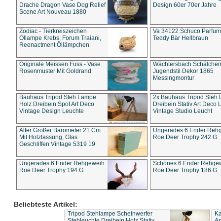
Drache Dragon Vase Dog Relief
Design 60er 70er Jahre
Scene Art Nouveau 1880
Zodiac - Tierkreiszeichen
Va 34122 Schuco Parfum 
Öllampe Krebs, Forum Traiani,
Teddy Bär Hellbraun
Reenactment Öllämpchen
Originale Meissen Fuss - Vase
Wächtersbach Schälche
Rosenmuster Mit Goldrand
Jugendstil Dekor 1865
Messingmontur
Bauhaus Tripod Steh Lampe
2x Bauhaus Tripod Steh
Holz Dreibein Spot Art Deco
Dreibein Stativ Art Deco L
Vintage Design Leuchte
Vintage Studio Leucht
Alter Großer Barometer 21 Cm
Ungerades 6 Ender Reh
Mit Holzfassung, Glas
Roe Deer Trophy 242 G
Geschliffen Vintage 5319 19
Ungerades 6 Ender Rehgeweih
Schönes 6 Ender Rehge
Roe Deer Trophy 194 G
Roe Deer Trophy 186 G
Beliebteste Artikel:
Tripod Stehlampe Scheinwerfer
Ka
Stehleuchte Dreibein Holz Stativ
An