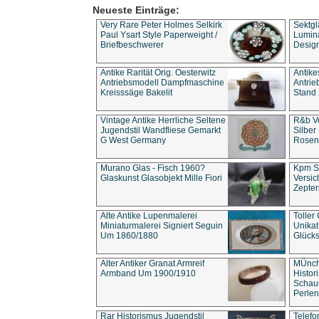
Neueste Einträge:
Very Rare Peter Holmes Selkirk
Sektgl
Paul Ysart Style Paperweight /
Lumina
Briefbeschwerer
Design
Antike Rarität Orig. Oesterwitz
Antike
Antriebsmodell Dampfmaschine
Antri
Kreisssäge Bakelit
Stand 
Vintage Antike Herrliche Seltene
R&b Vo
Jugendstil Wandfliese Gemarkt
Silber
G West Germany
Rosenm
Murano Glas - Fisch 1960?
Kpm S
Glaskunst Glasobjekt Mille Fiori
Versic
Zepter
Alte Antike Lupenmalerei
Toller
Miniaturmalerei Signiert Seguin
Unika
Um 1860/1880
Glücks
Alter Antiker Granat Armreif
MÜnch
Armband Um 1900/1910
Histor
Schaum
Perlen
Rar Historismus Jugendstil
Telefo