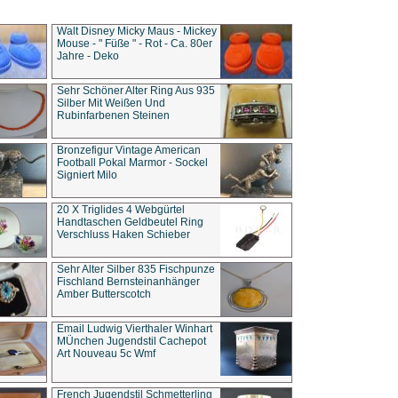
Walt Disney Micky Maus - Mickey
Mouse - " Füße " - Rot - Ca. 80er
Jahre - Deko
Sehr Schöner Alter Ring Aus 935
Silber Mit Weißen Und
Rubinfarbenen Steinen
Bronzefigur Vintage American
Football Pokal Marmor - Sockel
Signiert Milo
20 X Triglides 4 Webgürtel
Handtaschen Geldbeutel Ring
Verschluss Haken Schieber
Sehr Alter Silber 835 Fischpunze
Fischland Bernsteinanhänger
Amber Butterscotch
Email Ludwig Vierthaler Winhart
MÜnchen Jugendstil Cachepot
Art Nouveau 5c Wmf
French Jugendstil Schmetterling