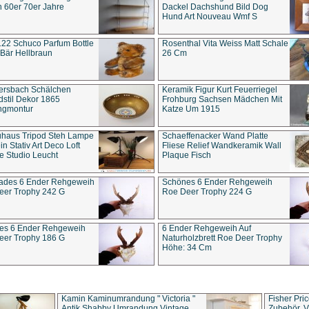
 60er 70er Jahre
Dackel Dachshund Bild Dog
Hund Art Nouveau Wmf S
22 Schuco Parfum Bottle
Rosenthal Vita Weiss Matt Schale
Bär Hellbraun
26 Cm
ersbach Schälchen
Keramik Figur Kurt Feuerriegel
stil Dekor 1865
Frohburg Sachsen Mädchen Mit
ngmontur
Katze Um 1915
uhaus Tripod Steh Lampe
Schaeffenacker Wand Platte
in Stativ Art Deco Loft
Fliese Relief Wandkeramik Wall
e Studio Leucht
Plaque Fisch
ades 6 Ender Rehgeweih
Schönes 6 Ender Rehgeweih
eer Trophy 242 G
Roe Deer Trophy 224 G
es 6 Ender Rehgeweih
6 Ender Rehgeweih Auf
eer Trophy 186 G
Naturholzbrett Roe Deer Trophy
Höhe: 34 Cm
Kamin Kaminumrandung " Victoria "
Fisher Pri
Antik Shabby Umrandung Vintage
Zubehör, V