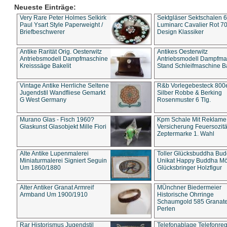
Neueste Einträge:
Very Rare Peter Holmes Selkirk
Sektgläser Sektschalen 
Paul Ysart Style Paperweight /
Luminarc Cavalier Rot 70
Briefbeschwerer
Design Klassiker
Antike Rarität Orig. Oesterwitz
Antikes Oesterwitz
Antriebsmodell Dampfmaschine
Antriebsmodell Dampfma
Kreisssäge Bakelit
Stand Schleifmaschine Ba
Vintage Antike Herrliche Seltene
R&b Vorlegebesteck 800
Jugendstil Wandfliese Gemarkt
Silber Robbe & Berking
G West Germany
Rosenmuster 6 Tlg.
Murano Glas - Fisch 1960?
Kpm Schale Mit Reklame
Glaskunst Glasobjekt Mille Fiori
Versicherung Feuersozitä
Zeptermarke 1. Wahl
Alte Antike Lupenmalerei
Toller Glücksbuddha Bu
Miniaturmalerei Signiert Seguin
Unikat Happy Buddha M
Um 1860/1880
Glücksbringer Holzfigur
Alter Antiker Granat Armreif
MÜnchner Biedermeier
Armband Um 1900/1910
Historische Ohrringe
Schaumgold 585 Granate 
Perlen
Rar Historismus Jugendstil
Telefonablage Telefonreg