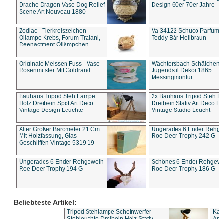
Drache Dragon Vase Dog Relief
Design 60er 70er Jahre
Scene Art Nouveau 1880
Zodiac - Tierkreiszeichen
Va 34122 Schuco Parfum 
Öllampe Krebs, Forum Traiani,
Teddy Bär Hellbraun
Reenactment Öllämpchen
Originale Meissen Fuss - Vase
Wächtersbach Schälche
Rosenmuster Mit Goldrand
Jugendstil Dekor 1865
Messingmontur
Bauhaus Tripod Steh Lampe
2x Bauhaus Tripod Steh
Holz Dreibein Spot Art Deco
Dreibein Stativ Art Deco L
Vintage Design Leuchte
Vintage Studio Leucht
Alter Großer Barometer 21 Cm
Ungerades 6 Ender Reh
Mit Holzfassung, Glas
Roe Deer Trophy 242 G
Geschliffen Vintage 5319 19
Ungerades 6 Ender Rehgeweih
Schönes 6 Ender Rehge
Roe Deer Trophy 194 G
Roe Deer Trophy 186 G
Beliebteste Artikel:
Tripod Stehlampe Scheinwerfer
Ka
Stehleuchte Dreibein Holz Stativ
An