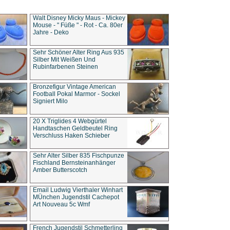
Walt Disney Micky Maus - Mickey
Mouse - " Füße " - Rot - Ca. 80er
Jahre - Deko
Sehr Schöner Alter Ring Aus 935
Silber Mit Weißen Und
Rubinfarbenen Steinen
Bronzefigur Vintage American
Football Pokal Marmor - Sockel
Signiert Milo
20 X Triglides 4 Webgürtel
Handtaschen Geldbeutel Ring
Verschluss Haken Schieber
Sehr Alter Silber 835 Fischpunze
Fischland Bernsteinanhänger
Amber Butterscotch
Email Ludwig Vierthaler Winhart
MÜnchen Jugendstil Cachepot
Art Nouveau 5c Wmf
French Jugendstil Schmetterling