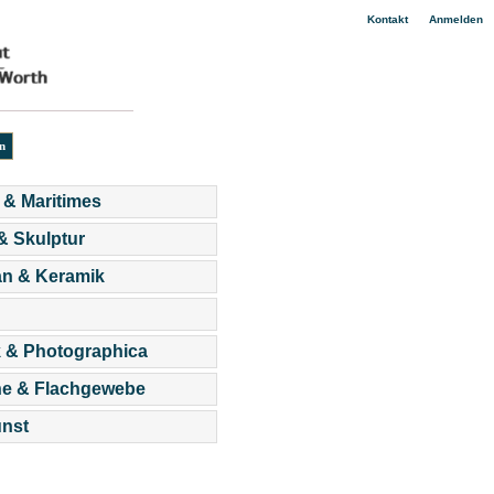
|
Kontakt
Anmelden
 & Maritimes
 & Skulptur
an & Keramik
 & Photographica
he & Flachgewebe
nst