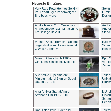
Neueste Einträge:
Very Rare Peter Holmes Selkirk
Sektgl
Paul Ysart Style Paperweight /
Lumina
Briefbeschwerer
Design
Antike Rarität Orig. Oesterwitz
Antike
Antriebsmodell Dampfmaschine
Antri
Kreisssäge Bakelit
Stand 
Vintage Antike Herrliche Seltene
R&b Vo
Jugendstil Wandfliese Gemarkt
Silber
G West Germany
Rosenm
Murano Glas - Fisch 1960?
Kpm S
Glaskunst Glasobjekt Mille Fiori
Versic
Zepter
Alte Antike Lupenmalerei
Toller
Miniaturmalerei Signiert Seguin
Unika
Um 1860/1880
Glücks
Alter Antiker Granat Armreif
MÜnch
Armband Um 1900/1910
Histor
Schaum
Perlen
Rar Historismus Jugendstil
Telefo