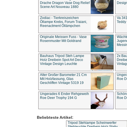
Drache Dragon Vase Dog Relief
Design
Scene Art Nouveau 1880
Zodiac - Tierkreiszeichen
Va 341
Öllampe Krebs, Forum Traiani,
Teddy 
Reenactment Öllämpchen
Originale Meissen Fuss - Vase
Wächt
Rosenmuster Mit Goldrand
Jugend
Messi
Bauhaus Tripod Steh Lampe
2x Ba
Holz Dreibein Spot Art Deco
Dreibe
Vintage Design Leuchte
Vintag
Alter Großer Barometer 21 Cm
Unger
Mit Holzfassung, Glas
Roe D
Geschliffen Vintage 5319 19
Ungerades 6 Ender Rehgeweih
Schön
Roe Deer Trophy 194 G
Roe D
Beliebteste Artikel:
Tripod Stehlampe Scheinwerfer
Stehleuchte Dreibein Holz Stativ