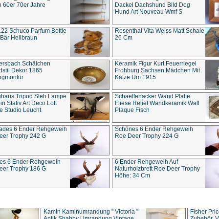
 60er 70er Jahre
Dackel Dachshund Bild Dog
Hund Art Nouveau Wmf S
22 Schuco Parfum Bottle
Rosenthal Vita Weiss Matt Schale
Bär Hellbraun
26 Cm
ersbach Schälchen
Keramik Figur Kurt Feuerriegel
stil Dekor 1865
Frohburg Sachsen Mädchen Mit
ngmontur
Katze Um 1915
uhaus Tripod Steh Lampe
Schaeffenacker Wand Platte
in Stativ Art Deco Loft
Fliese Relief Wandkeramik Wall
e Studio Leucht
Plaque Fisch
ades 6 Ender Rehgeweih
Schönes 6 Ender Rehgeweih
eer Trophy 242 G
Roe Deer Trophy 224 G
es 6 Ender Rehgeweih
6 Ender Rehgeweih Auf
eer Trophy 186 G
Naturholzbrett Roe Deer Trophy
Höhe: 34 Cm
Kamin Kaminumrandung " Victoria "
Fisher Pri
Antik Shabby Umrandung Vintage
Zubehör, V