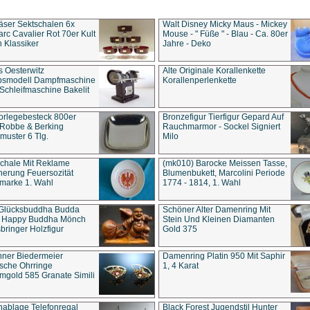
äser Sektschalen 6x
Walt Disney Micky Maus - Mickey
rc Cavalier Rot 70er Kult
Mouse - " Füße " - Blau - Ca. 80er
 Klassiker
Jahre - Deko
s Oesterwitz
Alte Originale Korallenkette
ebsmodell Dampfmaschine
Korallenperlenkette
Schleifmaschine Bakelit
rlegebesteck 800er
Bronzefigur Tierfigur Gepard Auf
 Robbe & Berking
Rauchmarmor - Sockel Signiert
uster 6 Tlg.
Milo
chale Mit Reklame
(mk010) Barocke Meissen Tasse,
herung Feuersozität
Blumenbukett, Marcolini Periode
marke 1. Wahl
1774 - 1814, 1. Wahl
 Glücksbuddha Budda
Schöner Alter Damenring Mit
t Happy Buddha Mönch
Stein Und Kleinen Diamanten
bringer Holzfigur
Gold 375
ner Biedermeier
Damenring Platin 950 Mit Saphir
ische Ohrringe
1, 4 Karat
gold 585 Granate Simili
nablage Telefonregal
Black Forest Jugendstil Hunter