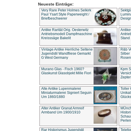
Neueste Einträge:
Very Rare Peter Holmes Selkirk
Sektgl
Paul Ysart Style Paperweight /
Lumina
Briefbeschwerer
Design
Antike Rarität Orig. Oesterwitz
Antike
Antriebsmodell Dampfmaschine
Antri
Kreisssäge Bakelit
Stand 
Vintage Antike Herrliche Seltene
R&b Vo
Jugendstil Wandfliese Gemarkt
Silber
G West Germany
Rosenm
Murano Glas - Fisch 1960?
Kpm S
Glaskunst Glasobjekt Mille Fiori
Versic
Zepter
Alte Antike Lupenmalerei
Toller
Miniaturmalerei Signiert Seguin
Unika
Um 1860/1880
Glücks
Alter Antiker Granat Armreif
MÜnch
Armband Um 1900/1910
Histor
Schaum
Perlen
Rar Historismus Jugendstil
Telefo