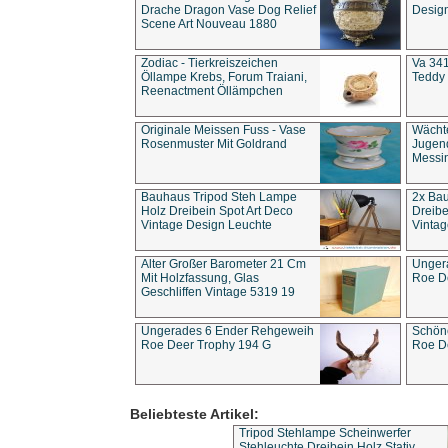
Drache Dragon Vase Dog Relief
Design
Scene Art Nouveau 1880
Zodiac - Tierkreiszeichen
Va 341
Öllampe Krebs, Forum Traiani,
Teddy 
Reenactment Öllämpchen
Originale Meissen Fuss - Vase
Wächt
Rosenmuster Mit Goldrand
Jugend
Messi
Bauhaus Tripod Steh Lampe
2x Ba
Holz Dreibein Spot Art Deco
Dreibe
Vintage Design Leuchte
Vintag
Alter Großer Barometer 21 Cm
Unger
Mit Holzfassung, Glas
Roe D
Geschliffen Vintage 5319 19
Ungerades 6 Ender Rehgeweih
Schön
Roe Deer Trophy 194 G
Roe D
Beliebteste Artikel:
Tripod Stehlampe Scheinwerfer
Stehleuchte Dreibein Holz Stativ