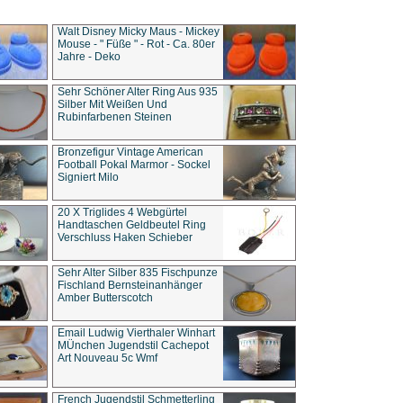
Walt Disney Micky Maus - Mickey
Mouse - " Füße " - Rot - Ca. 80er
Jahre - Deko
Sehr Schöner Alter Ring Aus 935
Silber Mit Weißen Und
Rubinfarbenen Steinen
Bronzefigur Vintage American
Football Pokal Marmor - Sockel
Signiert Milo
20 X Triglides 4 Webgürtel
Handtaschen Geldbeutel Ring
Verschluss Haken Schieber
Sehr Alter Silber 835 Fischpunze
Fischland Bernsteinanhänger
Amber Butterscotch
Email Ludwig Vierthaler Winhart
MÜnchen Jugendstil Cachepot
Art Nouveau 5c Wmf
French Jugendstil Schmetterling