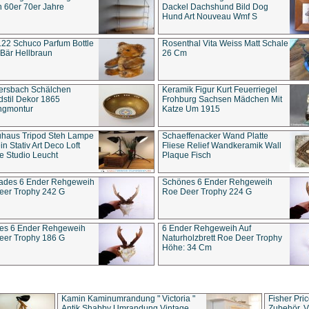
 60er 70er Jahre
Dackel Dachshund Bild Dog
Hund Art Nouveau Wmf S
22 Schuco Parfum Bottle
Rosenthal Vita Weiss Matt Schale
Bär Hellbraun
26 Cm
ersbach Schälchen
Keramik Figur Kurt Feuerriegel
stil Dekor 1865
Frohburg Sachsen Mädchen Mit
ngmontur
Katze Um 1915
uhaus Tripod Steh Lampe
Schaeffenacker Wand Platte
in Stativ Art Deco Loft
Fliese Relief Wandkeramik Wall
e Studio Leucht
Plaque Fisch
ades 6 Ender Rehgeweih
Schönes 6 Ender Rehgeweih
eer Trophy 242 G
Roe Deer Trophy 224 G
es 6 Ender Rehgeweih
6 Ender Rehgeweih Auf
eer Trophy 186 G
Naturholzbrett Roe Deer Trophy
Höhe: 34 Cm
Kamin Kaminumrandung " Victoria "
Fisher Pri
Antik Shabby Umrandung Vintage
Zubehör, V