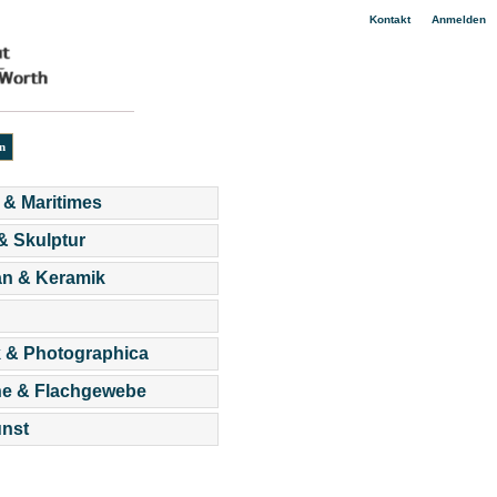
|
Kontakt
Anmelden
 & Maritimes
 & Skulptur
an & Keramik
 & Photographica
he & Flachgewebe
nst