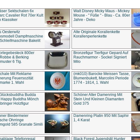
äser Sektschalen 6x
Walt Disney Micky Maus - Mickey
rc Cavalier Rot 70er Kult
Mouse - " Füße " - Blau - Ca. 80er
 Klassiker
Jahre - Deko
s Oesterwitz
Alte Originale Korallenkette
ebsmodell Dampfmaschine
Korallenperlenkette
Schleifmaschine Bakelit
rlegebesteck 800er
Bronzefigur Tierfigur Gepard Auf
 Robbe & Berking
Rauchmarmor - Sockel Signiert
uster 6 Tlg.
Milo
chale Mit Reklame
(mk010) Barocke Meissen Tasse,
herung Feuersozität
Blumenbukett, Marcolini Periode
marke 1. Wahl
1774 - 1814, 1. Wahl
 Glücksbuddha Budda
Schöner Alter Damenring Mit
t Happy Buddha Mönch
Stein Und Kleinen Diamanten
bringer Holzfigur
Gold 375
ner Biedermeier
Damenring Platin 950 Mit Saphir
ische Ohrringe
1, 4 Karat
gold 585 Granate Simili
nablage Telefonregal
Black Forest Jugendstil Hunter