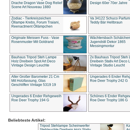
Drache Dragon Vase Dog Relief
Design 60er 70er Jahre
Scene Art Nouveau 1880
Zodiac - Tierkreiszeichen
Va 34122 Schuco Parfum 
Öllampe Krebs, Forum Traiani,
Teddy Bär Hellbraun
Reenactment Öllämpchen
Originale Meissen Fuss - Vase
Wächtersbach Schälche
Rosenmuster Mit Goldrand
Jugendstil Dekor 1865
Messingmontur
Bauhaus Tripod Steh Lampe
2x Bauhaus Tripod Steh
Holz Dreibein Spot Art Deco
Dreibein Stativ Art Deco L
Vintage Design Leuchte
Vintage Studio Leucht
Alter Großer Barometer 21 Cm
Ungerades 6 Ender Reh
Mit Holzfassung, Glas
Roe Deer Trophy 242 G
Geschliffen Vintage 5319 19
Ungerades 6 Ender Rehgeweih
Schönes 6 Ender Rehge
Roe Deer Trophy 194 G
Roe Deer Trophy 186 G
Beliebteste Artikel:
Tripod Stehlampe Scheinwerfer
Ka
Stehleuchte Dreibein Holz Stativ
An