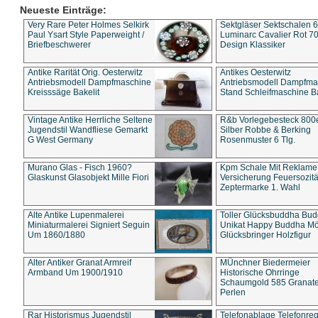
Neueste Einträge:
Very Rare Peter Holmes Selkirk
Sektgläser Sektschalen 
Paul Ysart Style Paperweight /
Luminarc Cavalier Rot 70
Briefbeschwerer
Design Klassiker
Antike Rarität Orig. Oesterwitz
Antikes Oesterwitz
Antriebsmodell Dampfmaschine
Antriebsmodell Dampfma
Kreisssäge Bakelit
Stand Schleifmaschine Ba
Vintage Antike Herrliche Seltene
R&b Vorlegebesteck 800
Jugendstil Wandfliese Gemarkt
Silber Robbe & Berking
G West Germany
Rosenmuster 6 Tlg.
Murano Glas - Fisch 1960?
Kpm Schale Mit Reklame
Glaskunst Glasobjekt Mille Fiori
Versicherung Feuersozitä
Zeptermarke 1. Wahl
Alte Antike Lupenmalerei
Toller Glücksbuddha Bu
Miniaturmalerei Signiert Seguin
Unikat Happy Buddha M
Um 1860/1880
Glücksbringer Holzfigur
Alter Antiker Granat Armreif
MÜnchner Biedermeier
Armband Um 1900/1910
Historische Ohrringe
Schaumgold 585 Granate 
Perlen
Rar Historismus Jugendstil
Telefonablage Telefonreg