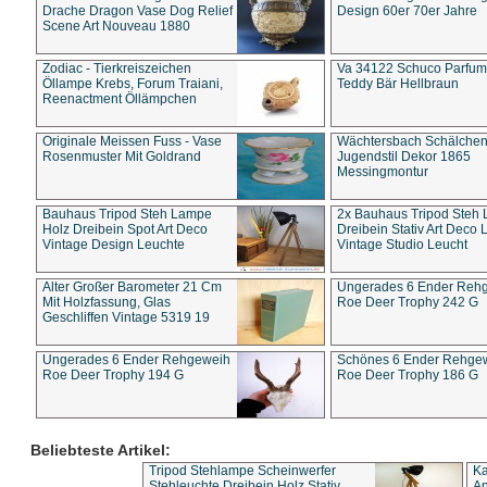
Drache Dragon Vase Dog Relief
Design 60er 70er Jahre
Scene Art Nouveau 1880
Zodiac - Tierkreiszeichen
Va 34122 Schuco Parfum 
Öllampe Krebs, Forum Traiani,
Teddy Bär Hellbraun
Reenactment Öllämpchen
Originale Meissen Fuss - Vase
Wächtersbach Schälche
Rosenmuster Mit Goldrand
Jugendstil Dekor 1865
Messingmontur
Bauhaus Tripod Steh Lampe
2x Bauhaus Tripod Steh
Holz Dreibein Spot Art Deco
Dreibein Stativ Art Deco L
Vintage Design Leuchte
Vintage Studio Leucht
Alter Großer Barometer 21 Cm
Ungerades 6 Ender Reh
Mit Holzfassung, Glas
Roe Deer Trophy 242 G
Geschliffen Vintage 5319 19
Ungerades 6 Ender Rehgeweih
Schönes 6 Ender Rehge
Roe Deer Trophy 194 G
Roe Deer Trophy 186 G
Beliebteste Artikel:
Tripod Stehlampe Scheinwerfer
Ka
Stehleuchte Dreibein Holz Stativ
An