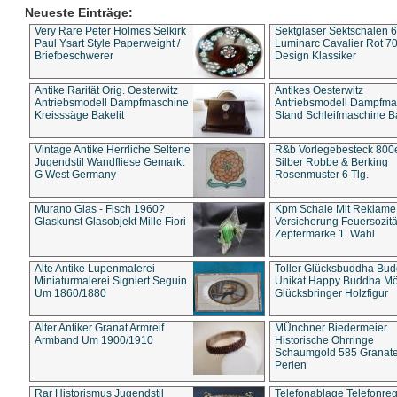
Neueste Einträge:
Very Rare Peter Holmes Selkirk
Sektgläser Sektschalen 
Paul Ysart Style Paperweight /
Luminarc Cavalier Rot 70
Briefbeschwerer
Design Klassiker
Antike Rarität Orig. Oesterwitz
Antikes Oesterwitz
Antriebsmodell Dampfmaschine
Antriebsmodell Dampfma
Kreisssäge Bakelit
Stand Schleifmaschine Ba
Vintage Antike Herrliche Seltene
R&b Vorlegebesteck 800
Jugendstil Wandfliese Gemarkt
Silber Robbe & Berking
G West Germany
Rosenmuster 6 Tlg.
Murano Glas - Fisch 1960?
Kpm Schale Mit Reklame
Glaskunst Glasobjekt Mille Fiori
Versicherung Feuersozitä
Zeptermarke 1. Wahl
Alte Antike Lupenmalerei
Toller Glücksbuddha Bu
Miniaturmalerei Signiert Seguin
Unikat Happy Buddha M
Um 1860/1880
Glücksbringer Holzfigur
Alter Antiker Granat Armreif
MÜnchner Biedermeier
Armband Um 1900/1910
Historische Ohrringe
Schaumgold 585 Granate 
Perlen
Rar Historismus Jugendstil
Telefonablage Telefonreg