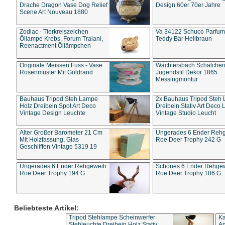
Drache Dragon Vase Dog Relief
Design 60er 70er Jahre
Scene Art Nouveau 1880
Zodiac - Tierkreiszeichen
Va 34122 Schuco Parfum 
Öllampe Krebs, Forum Traiani,
Teddy Bär Hellbraun
Reenactment Öllämpchen
Originale Meissen Fuss - Vase
Wächtersbach Schälche
Rosenmuster Mit Goldrand
Jugendstil Dekor 1865
Messingmontur
Bauhaus Tripod Steh Lampe
2x Bauhaus Tripod Steh
Holz Dreibein Spot Art Deco
Dreibein Stativ Art Deco L
Vintage Design Leuchte
Vintage Studio Leucht
Alter Großer Barometer 21 Cm
Ungerades 6 Ender Reh
Mit Holzfassung, Glas
Roe Deer Trophy 242 G
Geschliffen Vintage 5319 19
Ungerades 6 Ender Rehgeweih
Schönes 6 Ender Rehge
Roe Deer Trophy 194 G
Roe Deer Trophy 186 G
Beliebteste Artikel:
Tripod Stehlampe Scheinwerfer
Ka
Stehleuchte Dreibein Holz Stativ
An