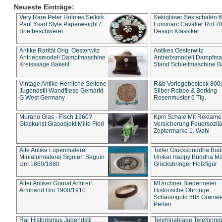
Neueste Einträge:
Very Rare Peter Holmes Selkirk
Sektgläser Sektschalen 
Paul Ysart Style Paperweight /
Luminarc Cavalier Rot 70
Briefbeschwerer
Design Klassiker
Antike Rarität Orig. Oesterwitz
Antikes Oesterwitz
Antriebsmodell Dampfmaschine
Antriebsmodell Dampfma
Kreisssäge Bakelit
Stand Schleifmaschine Ba
Vintage Antike Herrliche Seltene
R&b Vorlegebesteck 800
Jugendstil Wandfliese Gemarkt
Silber Robbe & Berking
G West Germany
Rosenmuster 6 Tlg.
Murano Glas - Fisch 1960?
Kpm Schale Mit Reklame
Glaskunst Glasobjekt Mille Fiori
Versicherung Feuersozitä
Zeptermarke 1. Wahl
Alte Antike Lupenmalerei
Toller Glücksbuddha Bu
Miniaturmalerei Signiert Seguin
Unikat Happy Buddha M
Um 1860/1880
Glücksbringer Holzfigur
Alter Antiker Granat Armreif
MÜnchner Biedermeier
Armband Um 1900/1910
Historische Ohrringe
Schaumgold 585 Granate 
Perlen
Rar Historismus Jugendstil
Telefonablage Telefonreg