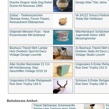
Drache Dragon Vase Dog Relief
Design 60er 70er Jahre
Scene Art Nouveau 1880
Zodiac - Tierkreiszeichen
Va 34122 Schuco Parfum 
Öllampe Krebs, Forum Traiani,
Teddy Bär Hellbraun
Reenactment Öllämpchen
Originale Meissen Fuss - Vase
Wächtersbach Schälche
Rosenmuster Mit Goldrand
Jugendstil Dekor 1865
Messingmontur
Bauhaus Tripod Steh Lampe
2x Bauhaus Tripod Steh
Holz Dreibein Spot Art Deco
Dreibein Stativ Art Deco L
Vintage Design Leuchte
Vintage Studio Leucht
Alter Großer Barometer 21 Cm
Ungerades 6 Ender Reh
Mit Holzfassung, Glas
Roe Deer Trophy 242 G
Geschliffen Vintage 5319 19
Ungerades 6 Ender Rehgeweih
Schönes 6 Ender Rehge
Roe Deer Trophy 194 G
Roe Deer Trophy 186 G
Beliebteste Artikel:
Tripod Stehlampe Scheinwerfer
Ka
Stehleuchte Dreibein Holz Stativ
An