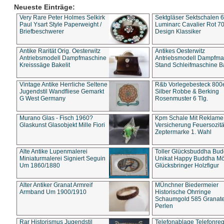
Neueste Einträge:
Very Rare Peter Holmes Selkirk
Sektgläser Sektschalen 
Paul Ysart Style Paperweight /
Luminarc Cavalier Rot 70
Briefbeschwerer
Design Klassiker
Antike Rarität Orig. Oesterwitz
Antikes Oesterwitz
Antriebsmodell Dampfmaschine
Antriebsmodell Dampfma
Kreisssäge Bakelit
Stand Schleifmaschine Ba
Vintage Antike Herrliche Seltene
R&b Vorlegebesteck 800
Jugendstil Wandfliese Gemarkt
Silber Robbe & Berking
G West Germany
Rosenmuster 6 Tlg.
Murano Glas - Fisch 1960?
Kpm Schale Mit Reklame
Glaskunst Glasobjekt Mille Fiori
Versicherung Feuersozitä
Zeptermarke 1. Wahl
Alte Antike Lupenmalerei
Toller Glücksbuddha Bu
Miniaturmalerei Signiert Seguin
Unikat Happy Buddha M
Um 1860/1880
Glücksbringer Holzfigur
Alter Antiker Granat Armreif
MÜnchner Biedermeier
Armband Um 1900/1910
Historische Ohrringe
Schaumgold 585 Granate 
Perlen
Rar Historismus Jugendstil
Telefonablage Telefonreg