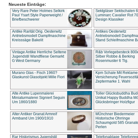
Neueste Einträge:
Very Rare Peter Holmes Selkirk
Sektgläser Sektschalen 
Paul Ysart Style Paperweight /
Luminarc Cavalier Rot 70
Briefbeschwerer
Design Klassiker
Antike Rarität Orig. Oesterwitz
Antikes Oesterwitz
Antriebsmodell Dampfmaschine
Antriebsmodell Dampfma
Kreisssäge Bakelit
Stand Schleifmaschine Ba
Vintage Antike Herrliche Seltene
R&b Vorlegebesteck 800
Jugendstil Wandfliese Gemarkt
Silber Robbe & Berking
G West Germany
Rosenmuster 6 Tlg.
Murano Glas - Fisch 1960?
Kpm Schale Mit Reklame
Glaskunst Glasobjekt Mille Fiori
Versicherung Feuersozitä
Zeptermarke 1. Wahl
Alte Antike Lupenmalerei
Toller Glücksbuddha Bu
Miniaturmalerei Signiert Seguin
Unikat Happy Buddha M
Um 1860/1880
Glücksbringer Holzfigur
Alter Antiker Granat Armreif
MÜnchner Biedermeier
Armband Um 1900/1910
Historische Ohrringe
Schaumgold 585 Granate 
Perlen
Rar Historismus Jugendstil
Telefonablage Telefonreg