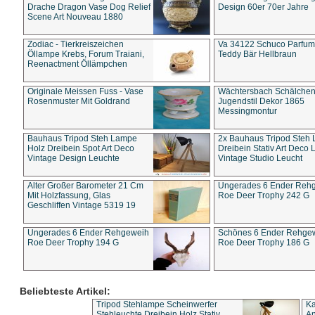
Drache Dragon Vase Dog Relief
Design 60er 70er Jahre
Scene Art Nouveau 1880
Zodiac - Tierkreiszeichen
Va 34122 Schuco Parfum 
Öllampe Krebs, Forum Traiani,
Teddy Bär Hellbraun
Reenactment Öllämpchen
Originale Meissen Fuss - Vase
Wächtersbach Schälche
Rosenmuster Mit Goldrand
Jugendstil Dekor 1865
Messingmontur
Bauhaus Tripod Steh Lampe
2x Bauhaus Tripod Steh
Holz Dreibein Spot Art Deco
Dreibein Stativ Art Deco L
Vintage Design Leuchte
Vintage Studio Leucht
Alter Großer Barometer 21 Cm
Ungerades 6 Ender Reh
Mit Holzfassung, Glas
Roe Deer Trophy 242 G
Geschliffen Vintage 5319 19
Ungerades 6 Ender Rehgeweih
Schönes 6 Ender Rehge
Roe Deer Trophy 194 G
Roe Deer Trophy 186 G
Beliebteste Artikel:
Tripod Stehlampe Scheinwerfer
Ka
Stehleuchte Dreibein Holz Stativ
An