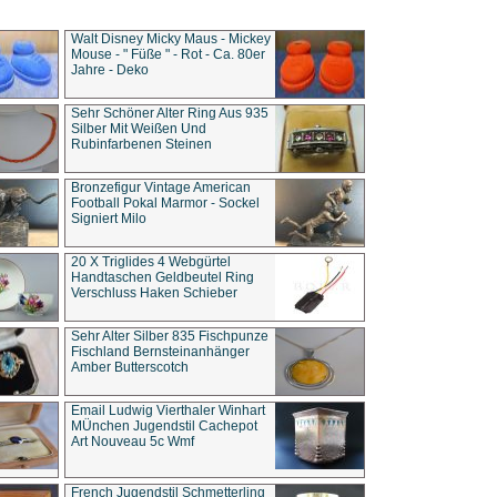
Walt Disney Micky Maus - Mickey
Mouse - " Füße " - Rot - Ca. 80er
Jahre - Deko
Sehr Schöner Alter Ring Aus 935
Silber Mit Weißen Und
Rubinfarbenen Steinen
Bronzefigur Vintage American
Football Pokal Marmor - Sockel
Signiert Milo
20 X Triglides 4 Webgürtel
Handtaschen Geldbeutel Ring
Verschluss Haken Schieber
Sehr Alter Silber 835 Fischpunze
Fischland Bernsteinanhänger
Amber Butterscotch
Email Ludwig Vierthaler Winhart
MÜnchen Jugendstil Cachepot
Art Nouveau 5c Wmf
French Jugendstil Schmetterling