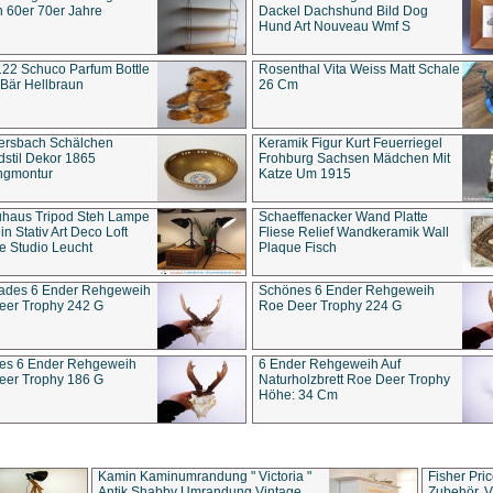
 60er 70er Jahre
Dackel Dachshund Bild Dog
Hund Art Nouveau Wmf S
22 Schuco Parfum Bottle
Rosenthal Vita Weiss Matt Schale
Bär Hellbraun
26 Cm
ersbach Schälchen
Keramik Figur Kurt Feuerriegel
stil Dekor 1865
Frohburg Sachsen Mädchen Mit
ngmontur
Katze Um 1915
uhaus Tripod Steh Lampe
Schaeffenacker Wand Platte
in Stativ Art Deco Loft
Fliese Relief Wandkeramik Wall
e Studio Leucht
Plaque Fisch
ades 6 Ender Rehgeweih
Schönes 6 Ender Rehgeweih
eer Trophy 242 G
Roe Deer Trophy 224 G
es 6 Ender Rehgeweih
6 Ender Rehgeweih Auf
eer Trophy 186 G
Naturholzbrett Roe Deer Trophy
Höhe: 34 Cm
Kamin Kaminumrandung " Victoria "
Fisher Pri
Antik Shabby Umrandung Vintage
Zubehör, V