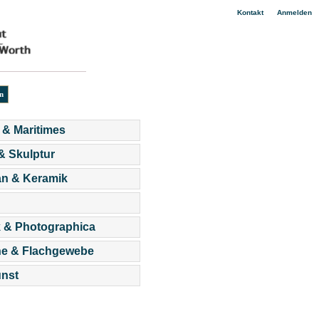
|
Kontakt
Anmelden
 & Maritimes
 & Skulptur
an & Keramik
 & Photographica
he & Flachgewebe
nst