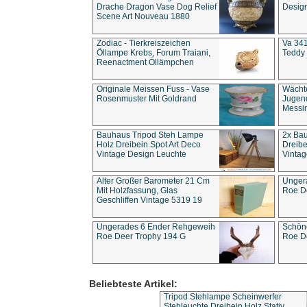
Drache Dragon Vase Dog Relief
Design
Scene Art Nouveau 1880
Zodiac - Tierkreiszeichen
Va 341
Öllampe Krebs, Forum Traiani,
Teddy 
Reenactment Öllämpchen
Originale Meissen Fuss - Vase
Wächt
Rosenmuster Mit Goldrand
Jugend
Messi
Bauhaus Tripod Steh Lampe
2x Ba
Holz Dreibein Spot Art Deco
Dreibe
Vintage Design Leuchte
Vintag
Alter Großer Barometer 21 Cm
Unger
Mit Holzfassung, Glas
Roe D
Geschliffen Vintage 5319 19
Ungerades 6 Ender Rehgeweih
Schön
Roe Deer Trophy 194 G
Roe D
Beliebteste Artikel:
Tripod Stehlampe Scheinwerfer
Stehleuchte Dreibein Holz Stativ