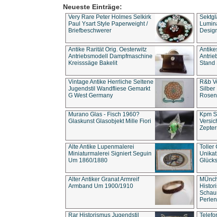
Neueste Einträge:
Very Rare Peter Holmes Selkirk
Sektgl
Paul Ysart Style Paperweight /
Lumina
Briefbeschwerer
Design
Antike Rarität Orig. Oesterwitz
Antike
Antriebsmodell Dampfmaschine
Antri
Kreisssäge Bakelit
Stand 
Vintage Antike Herrliche Seltene
R&b Vo
Jugendstil Wandfliese Gemarkt
Silber
G West Germany
Rosenm
Murano Glas - Fisch 1960?
Kpm S
Glaskunst Glasobjekt Mille Fiori
Versic
Zepter
Alte Antike Lupenmalerei
Toller
Miniaturmalerei Signiert Seguin
Unika
Um 1860/1880
Glücks
Alter Antiker Granat Armreif
MÜnch
Armband Um 1900/1910
Histor
Schaum
Perlen
Rar Historismus Jugendstil
Telefo