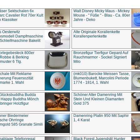
äser Sektschalen 6x
Walt Disney Micky Maus - Mickey
rc Cavalier Rot 70er Kult
Mouse - " Füße " - Blau - Ca. 80er
 Klassiker
Jahre - Deko
s Oesterwitz
Alte Originale Korallenkette
ebsmodell Dampfmaschine
Korallenperlenkette
Schleifmaschine Bakelit
rlegebesteck 800er
Bronzefigur Tierfigur Gepard Auf
 Robbe & Berking
Rauchmarmor - Sockel Signiert
uster 6 Tlg.
Milo
chale Mit Reklame
(mk010) Barocke Meissen Tasse,
herung Feuersozität
Blumenbukett, Marcolini Periode
marke 1. Wahl
1774 - 1814, 1. Wahl
 Glücksbuddha Budda
Schöner Alter Damenring Mit
t Happy Buddha Mönch
Stein Und Kleinen Diamanten
bringer Holzfigur
Gold 375
ner Biedermeier
Damenring Platin 950 Mit Saphir
ische Ohrringe
1, 4 Karat
gold 585 Granate Simili
nablage Telefonregal
Black Forest Jugendstil Hunter