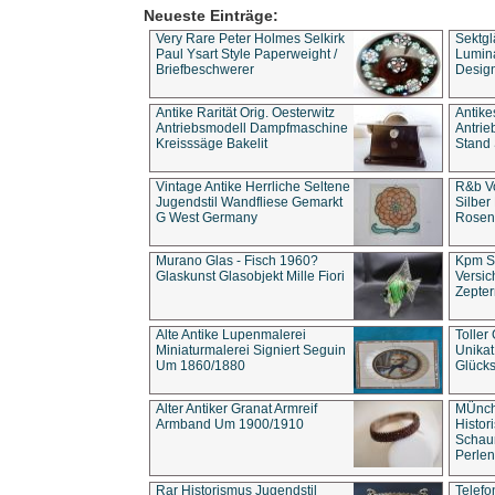
Neueste Einträge:
Very Rare Peter Holmes Selkirk
Sektgl
Paul Ysart Style Paperweight /
Lumina
Briefbeschwerer
Design
Antike Rarität Orig. Oesterwitz
Antike
Antriebsmodell Dampfmaschine
Antri
Kreisssäge Bakelit
Stand 
Vintage Antike Herrliche Seltene
R&b Vo
Jugendstil Wandfliese Gemarkt
Silber
G West Germany
Rosenm
Murano Glas - Fisch 1960?
Kpm S
Glaskunst Glasobjekt Mille Fiori
Versic
Zepter
Alte Antike Lupenmalerei
Toller
Miniaturmalerei Signiert Seguin
Unika
Um 1860/1880
Glücks
Alter Antiker Granat Armreif
MÜnch
Armband Um 1900/1910
Histor
Schaum
Perlen
Rar Historismus Jugendstil
Telefo