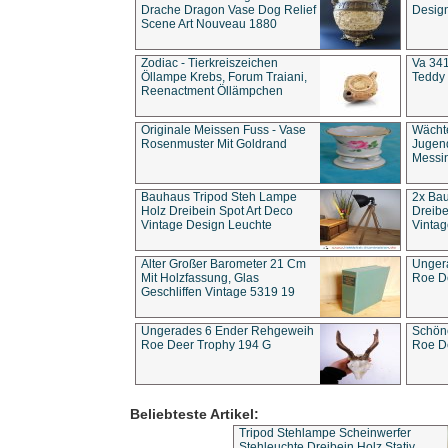
Drache Dragon Vase Dog Relief
Design
Scene Art Nouveau 1880
Zodiac - Tierkreiszeichen
Va 341
Öllampe Krebs, Forum Traiani,
Teddy 
Reenactment Öllämpchen
Originale Meissen Fuss - Vase
Wächt
Rosenmuster Mit Goldrand
Jugend
Messi
Bauhaus Tripod Steh Lampe
2x Ba
Holz Dreibein Spot Art Deco
Dreibe
Vintage Design Leuchte
Vintag
Alter Großer Barometer 21 Cm
Unger
Mit Holzfassung, Glas
Roe D
Geschliffen Vintage 5319 19
Ungerades 6 Ender Rehgeweih
Schön
Roe Deer Trophy 194 G
Roe D
Beliebteste Artikel:
Tripod Stehlampe Scheinwerfer
Stehleuchte Dreibein Holz Stativ