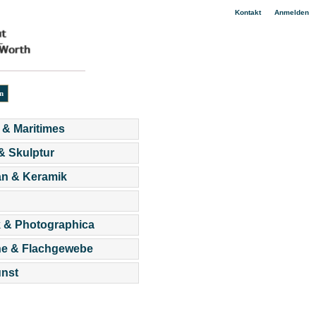
|
Kontakt
Anmelden
 & Maritimes
 & Skulptur
an & Keramik
 & Photographica
he & Flachgewebe
nst