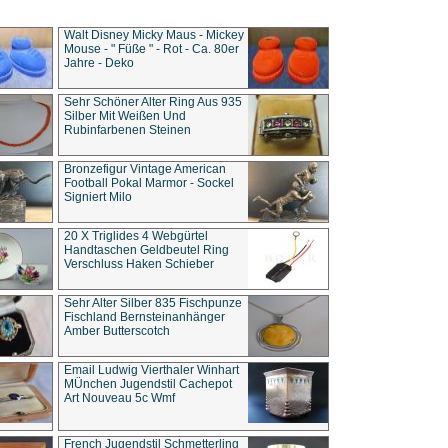
Walt Disney Micky Maus - Mickey
Mouse - " Füße " - Rot - Ca. 80er
Jahre - Deko
Sehr Schöner Alter Ring Aus 935
Silber Mit Weißen Und
Rubinfarbenen Steinen
Bronzefigur Vintage American
Football Pokal Marmor - Sockel
Signiert Milo
20 X Triglides 4 Webgürtel
Handtaschen Geldbeutel Ring
Verschluss Haken Schieber
Sehr Alter Silber 835 Fischpunze
Fischland Bernsteinanhänger
Amber Butterscotch
Email Ludwig Vierthaler Winhart
MÜnchen Jugendstil Cachepot
Art Nouveau 5c Wmf
French Jugendstil Schmetterling