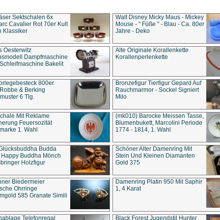
äser Sektschalen 6x
Walt Disney Micky Maus - Mickey
rc Cavalier Rot 70er Kult
Mouse - " Füße " - Blau - Ca. 80er
 Klassiker
Jahre - Deko
s Oesterwitz
Alte Originale Korallenkette
ebsmodell Dampfmaschine
Korallenperlenkette
Schleifmaschine Bakelit
rlegebesteck 800er
Bronzefigur Tierfigur Gepard Auf
 Robbe & Berking
Rauchmarmor - Sockel Signiert
uster 6 Tlg.
Milo
chale Mit Reklame
(mk010) Barocke Meissen Tasse,
herung Feuersozität
Blumenbukett, Marcolini Periode
marke 1. Wahl
1774 - 1814, 1. Wahl
 Glücksbuddha Budda
Schöner Alter Damenring Mit
t Happy Buddha Mönch
Stein Und Kleinen Diamanten
bringer Holzfigur
Gold 375
ner Biedermeier
Damenring Platin 950 Mit Saphir
ische Ohrringe
1, 4 Karat
gold 585 Granate Simili
nablage Telefonregal
Black Forest Jugendstil Hunter