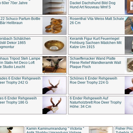
 60er 70er Jahre
Dackel Dachshund Bild Dog
Hund Art Nouveau Wmf S
22 Schuco Parfum Bottle
Rosenthal Vita Weiss Matt Schale
Bär Hellbraun
26 Cm
ersbach Schälchen
Keramik Figur Kurt Feuerriegel
stil Dekor 1865
Frohburg Sachsen Mädchen Mit
ngmontur
Katze Um 1915
uhaus Tripod Steh Lampe
Schaeffenacker Wand Platte
in Stativ Art Deco Loft
Fliese Relief Wandkeramik Wall
e Studio Leucht
Plaque Fisch
ades 6 Ender Rehgeweih
Schönes 6 Ender Rehgeweih
eer Trophy 242 G
Roe Deer Trophy 224 G
es 6 Ender Rehgeweih
6 Ender Rehgeweih Auf
eer Trophy 186 G
Naturholzbrett Roe Deer Trophy
Höhe: 34 Cm
Kamin Kaminumrandung " Victoria "
Fisher Pri
Antik Shabby Umrandung Vintage
Zubehör, V