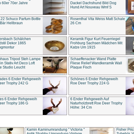
 60er 70er Jahre
Dackel Dachshund Bild Dog
Hund Art Nouveau Wmf S
22 Schuco Parfum Bottle
Rosenthal Vita Weiss Matt Schale
Bär Hellbraun
26 Cm
ersbach Schälchen
Keramik Figur Kurt Feuerriegel
stil Dekor 1865
Frohburg Sachsen Mädchen Mit
ngmontur
Katze Um 1915
uhaus Tripod Steh Lampe
Schaeffenacker Wand Platte
in Stativ Art Deco Loft
Fliese Relief Wandkeramik Wall
e Studio Leucht
Plaque Fisch
ades 6 Ender Rehgeweih
Schönes 6 Ender Rehgeweih
eer Trophy 242 G
Roe Deer Trophy 224 G
es 6 Ender Rehgeweih
6 Ender Rehgeweih Auf
eer Trophy 186 G
Naturholzbrett Roe Deer Trophy
Höhe: 34 Cm
Kamin Kaminumrandung " Victoria "
Fisher Pri
Antik Shabby Umrandung Vintage
Zubehör, V