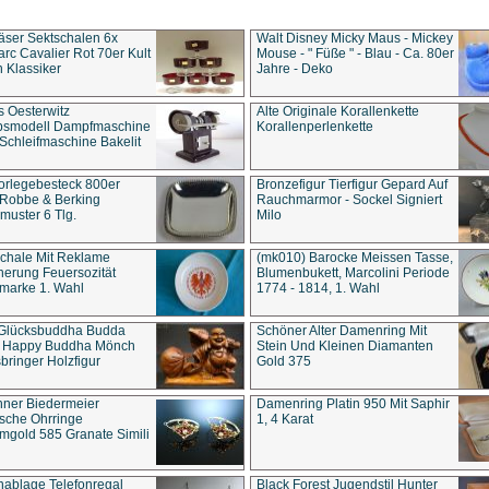
äser Sektschalen 6x
Walt Disney Micky Maus - Mickey
rc Cavalier Rot 70er Kult
Mouse - " Füße " - Blau - Ca. 80er
 Klassiker
Jahre - Deko
s Oesterwitz
Alte Originale Korallenkette
ebsmodell Dampfmaschine
Korallenperlenkette
Schleifmaschine Bakelit
rlegebesteck 800er
Bronzefigur Tierfigur Gepard Auf
 Robbe & Berking
Rauchmarmor - Sockel Signiert
uster 6 Tlg.
Milo
chale Mit Reklame
(mk010) Barocke Meissen Tasse,
herung Feuersozität
Blumenbukett, Marcolini Periode
marke 1. Wahl
1774 - 1814, 1. Wahl
 Glücksbuddha Budda
Schöner Alter Damenring Mit
t Happy Buddha Mönch
Stein Und Kleinen Diamanten
bringer Holzfigur
Gold 375
ner Biedermeier
Damenring Platin 950 Mit Saphir
ische Ohrringe
1, 4 Karat
gold 585 Granate Simili
nablage Telefonregal
Black Forest Jugendstil Hunter