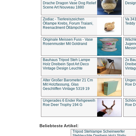
Drache Dragon Vase Dog Relief
Design
Scene Art Nouveau 1880
Zodiac - Tierkreiszeichen
Va 341
Öllampe Krebs, Forum Traiani,
Teddy 
Reenactment Öllämpchen
Originale Meissen Fuss - Vase
Wächt
Rosenmuster Mit Goldrand
Jugend
Messi
Bauhaus Tripod Steh Lampe
2x Ba
Holz Dreibein Spot Art Deco
Dreibe
Vintage Design Leuchte
Vintag
Alter Großer Barometer 21 Cm
Unger
Mit Holzfassung, Glas
Roe D
Geschliffen Vintage 5319 19
Ungerades 6 Ender Rehgeweih
Schön
Roe Deer Trophy 194 G
Roe D
Beliebteste Artikel:
Tripod Stehlampe Scheinwerfer
Stehleuchte Dreibein Holz Stativ