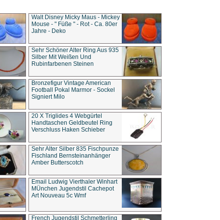
Walt Disney Micky Maus - Mickey
Mouse - " Füße " - Rot - Ca. 80er
Jahre - Deko
Sehr Schöner Alter Ring Aus 935
Silber Mit Weißen Und
Rubinfarbenen Steinen
Bronzefigur Vintage American
Football Pokal Marmor - Sockel
Signiert Milo
20 X Triglides 4 Webgürtel
Handtaschen Geldbeutel Ring
Verschluss Haken Schieber
Sehr Alter Silber 835 Fischpunze
Fischland Bernsteinanhänger
Amber Butterscotch
Email Ludwig Vierthaler Winhart
MÜnchen Jugendstil Cachepot
Art Nouveau 5c Wmf
French Jugendstil Schmetterling