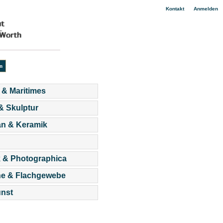
|
Kontakt
Anmelden
 & Maritimes
 & Skulptur
an & Keramik
 & Photographica
he & Flachgewebe
nst