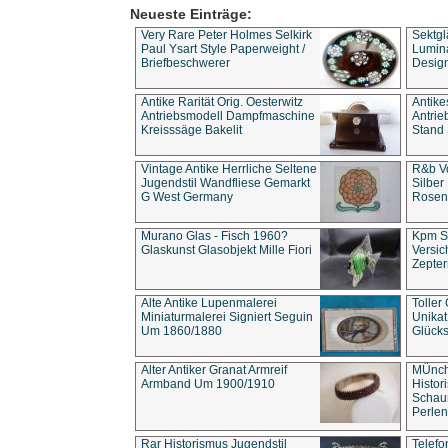
Neueste Einträge:
Very Rare Peter Holmes Selkirk
Sektgl
Paul Ysart Style Paperweight /
Lumina
Briefbeschwerer
Design
Antike Rarität Orig. Oesterwitz
Antike
Antriebsmodell Dampfmaschine
Antri
Kreisssäge Bakelit
Stand 
Vintage Antike Herrliche Seltene
R&b Vo
Jugendstil Wandfliese Gemarkt
Silber
G West Germany
Rosenm
Murano Glas - Fisch 1960?
Kpm S
Glaskunst Glasobjekt Mille Fiori
Versic
Zepter
Alte Antike Lupenmalerei
Toller
Miniaturmalerei Signiert Seguin
Unika
Um 1860/1880
Glücks
Alter Antiker Granat Armreif
MÜnch
Armband Um 1900/1910
Histor
Schaum
Perlen
Rar Historismus Jugendstil
Telefo