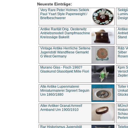
Neueste Einträge:
Very Rare Peter Holmes Selkirk
Sektgl
Paul Ysart Style Paperweight /
Lumina
Briefbeschwerer
Design
Antike Rarität Orig. Oesterwitz
Antike
Antriebsmodell Dampfmaschine
Antri
Kreisssäge Bakelit
Stand 
Vintage Antike Herrliche Seltene
R&b Vo
Jugendstil Wandfliese Gemarkt
Silber
G West Germany
Rosenm
Murano Glas - Fisch 1960?
Kpm S
Glaskunst Glasobjekt Mille Fiori
Versic
Zepter
Alte Antike Lupenmalerei
Toller
Miniaturmalerei Signiert Seguin
Unika
Um 1860/1880
Glücks
Alter Antiker Granat Armreif
MÜnch
Armband Um 1900/1910
Histor
Schaum
Perlen
Rar Historismus Jugendstil
Telefo