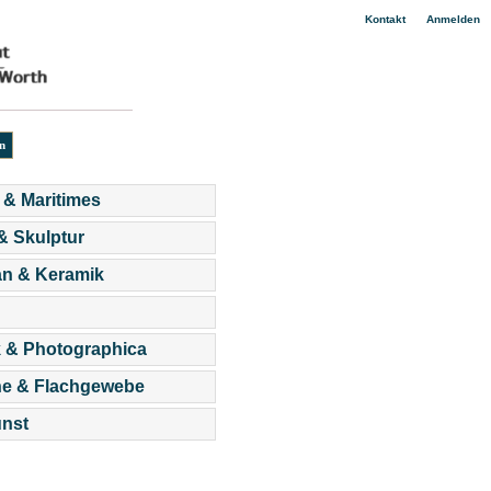
|
Kontakt
Anmelden
 & Maritimes
 & Skulptur
an & Keramik
 & Photographica
he & Flachgewebe
nst