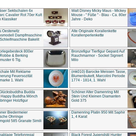
äser Sektschalen 6x
Walt Disney Micky Maus - Mickey
rc Cavalier Rot 70er Kult
Mouse - " Füße " - Blau - Ca. 80er
 Klassiker
Jahre - Deko
s Oesterwitz
Alte Originale Korallenkette
ebsmodell Dampfmaschine
Korallenperlenkette
Schleifmaschine Bakelit
rlegebesteck 800er
Bronzefigur Tierfigur Gepard Auf
 Robbe & Berking
Rauchmarmor - Sockel Signiert
uster 6 Tlg.
Milo
chale Mit Reklame
(mk010) Barocke Meissen Tasse,
herung Feuersozität
Blumenbukett, Marcolini Periode
marke 1. Wahl
1774 - 1814, 1. Wahl
 Glücksbuddha Budda
Schöner Alter Damenring Mit
t Happy Buddha Mönch
Stein Und Kleinen Diamanten
bringer Holzfigur
Gold 375
ner Biedermeier
Damenring Platin 950 Mit Saphir
ische Ohrringe
1, 4 Karat
gold 585 Granate Simili
nablage Telefonregal
Black Forest Jugendstil Hunter