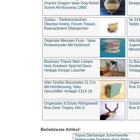
Drache Dragon Vase Dog Relief
Design
Scene Art Nouveau 1880
Zodiac - Tierkreiszeichen
Va 341
Öllampe Krebs, Forum Traiani,
Teddy 
Reenactment Öllämpchen
Originale Meissen Fuss - Vase
Wächt
Rosenmuster Mit Goldrand
Jugend
Messi
Bauhaus Tripod Steh Lampe
2x Ba
Holz Dreibein Spot Art Deco
Dreibe
Vintage Design Leuchte
Vintag
Alter Großer Barometer 21 Cm
Unger
Mit Holzfassung, Glas
Roe D
Geschliffen Vintage 5319 19
Ungerades 6 Ender Rehgeweih
Schön
Roe Deer Trophy 194 G
Roe D
Beliebteste Artikel:
Tripod Stehlampe Scheinwerfer
Stehleuchte Dreibein Holz Stativ