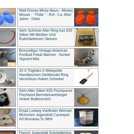
Walt Disney Micky Maus - Mickey
Mouse - " Füße " - Rot - Ca. 80er
Jahre - Deko
Sehr Schöner Alter Ring Aus 935
Silber Mit Weißen Und
Rubinfarbenen Steinen
Bronzefigur Vintage American
Football Pokal Marmor - Sockel
Signiert Milo
20 X Triglides 4 Webgürtel
Handtaschen Geldbeutel Ring
Verschluss Haken Schieber
Sehr Alter Silber 835 Fischpunze
Fischland Bernsteinanhänger
Amber Butterscotch
Email Ludwig Vierthaler Winhart
MÜnchen Jugendstil Cachepot
Art Nouveau 5c Wmf
French Jugendstil Schmetterling