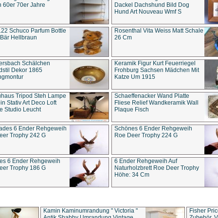
 60er 70er Jahre
Dackel Dachshund Bild Dog
Hund Art Nouveau Wmf S
22 Schuco Parfum Bottle
Rosenthal Vita Weiss Matt Schale
Bär Hellbraun
26 Cm
ersbach Schälchen
Keramik Figur Kurt Feuerriegel
stil Dekor 1865
Frohburg Sachsen Mädchen Mit
ngmontur
Katze Um 1915
uhaus Tripod Steh Lampe
Schaeffenacker Wand Platte
in Stativ Art Deco Loft
Fliese Relief Wandkeramik Wall
e Studio Leucht
Plaque Fisch
ades 6 Ender Rehgeweih
Schönes 6 Ender Rehgeweih
eer Trophy 242 G
Roe Deer Trophy 224 G
es 6 Ender Rehgeweih
6 Ender Rehgeweih Auf
eer Trophy 186 G
Naturholzbrett Roe Deer Trophy
Höhe: 34 Cm
Kamin Kaminumrandung " Victoria "
Fisher Pri
Antik Shabby Umrandung Vintage
Zubehör, V