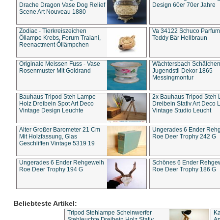
Drache Dragon Vase Dog Relief
Design 60er 70er Jahre
Scene Art Nouveau 1880
Zodiac - Tierkreiszeichen
Va 34122 Schuco Parfum 
Öllampe Krebs, Forum Traiani,
Teddy Bär Hellbraun
Reenactment Öllämpchen
Originale Meissen Fuss - Vase
Wächtersbach Schälche
Rosenmuster Mit Goldrand
Jugendstil Dekor 1865
Messingmontur
Bauhaus Tripod Steh Lampe
2x Bauhaus Tripod Steh
Holz Dreibein Spot Art Deco
Dreibein Stativ Art Deco L
Vintage Design Leuchte
Vintage Studio Leucht
Alter Großer Barometer 21 Cm
Ungerades 6 Ender Reh
Mit Holzfassung, Glas
Roe Deer Trophy 242 G
Geschliffen Vintage 5319 19
Ungerades 6 Ender Rehgeweih
Schönes 6 Ender Rehge
Roe Deer Trophy 194 G
Roe Deer Trophy 186 G
Beliebteste Artikel:
Tripod Stehlampe Scheinwerfer
Ka
Stehleuchte Dreibein Holz Stativ
An