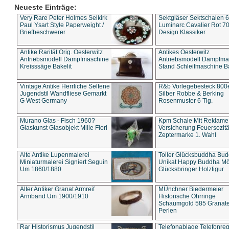
Neueste Einträge:
Very Rare Peter Holmes Selkirk
Sektgläser Sektschalen 
Paul Ysart Style Paperweight /
Luminarc Cavalier Rot 70
Briefbeschwerer
Design Klassiker
Antike Rarität Orig. Oesterwitz
Antikes Oesterwitz
Antriebsmodell Dampfmaschine
Antriebsmodell Dampfma
Kreisssäge Bakelit
Stand Schleifmaschine Ba
Vintage Antike Herrliche Seltene
R&b Vorlegebesteck 800
Jugendstil Wandfliese Gemarkt
Silber Robbe & Berking
G West Germany
Rosenmuster 6 Tlg.
Murano Glas - Fisch 1960?
Kpm Schale Mit Reklame
Glaskunst Glasobjekt Mille Fiori
Versicherung Feuersozitä
Zeptermarke 1. Wahl
Alte Antike Lupenmalerei
Toller Glücksbuddha Bu
Miniaturmalerei Signiert Seguin
Unikat Happy Buddha M
Um 1860/1880
Glücksbringer Holzfigur
Alter Antiker Granat Armreif
MÜnchner Biedermeier
Armband Um 1900/1910
Historische Ohrringe
Schaumgold 585 Granate 
Perlen
Rar Historismus Jugendstil
Telefonablage Telefonreg