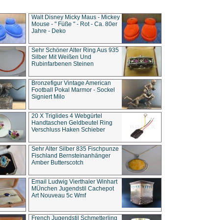
Walt Disney Micky Maus - Mickey
Mouse - " Füße " - Rot - Ca. 80er
Jahre - Deko
Sehr Schöner Alter Ring Aus 935
Silber Mit Weißen Und
Rubinfarbenen Steinen
Bronzefigur Vintage American
Football Pokal Marmor - Sockel
Signiert Milo
20 X Triglides 4 Webgürtel
Handtaschen Geldbeutel Ring
Verschluss Haken Schieber
Sehr Alter Silber 835 Fischpunze
Fischland Bernsteinanhänger
Amber Butterscotch
Email Ludwig Vierthaler Winhart
MÜnchen Jugendstil Cachepot
Art Nouveau 5c Wmf
French Jugendstil Schmetterling