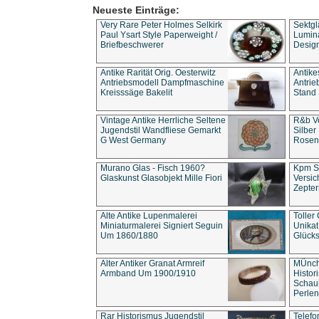
Neueste Einträge:
Very Rare Peter Holmes Selkirk
Sektgl
Paul Ysart Style Paperweight /
Lumina
Briefbeschwerer
Design
Antike Rarität Orig. Oesterwitz
Antike
Antriebsmodell Dampfmaschine
Antri
Kreisssäge Bakelit
Stand 
Vintage Antike Herrliche Seltene
R&b Vo
Jugendstil Wandfliese Gemarkt
Silber
G West Germany
Rosenm
Murano Glas - Fisch 1960?
Kpm S
Glaskunst Glasobjekt Mille Fiori
Versic
Zepter
Alte Antike Lupenmalerei
Toller
Miniaturmalerei Signiert Seguin
Unika
Um 1860/1880
Glücks
Alter Antiker Granat Armreif
MÜnch
Armband Um 1900/1910
Histor
Schaum
Perlen
Rar Historismus Jugendstil
Telefo