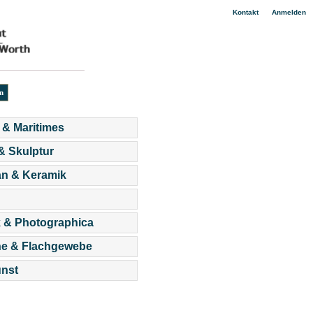
|
Kontakt
Anmelden
 & Maritimes
 & Skulptur
an & Keramik
 & Photographica
he & Flachgewebe
nst