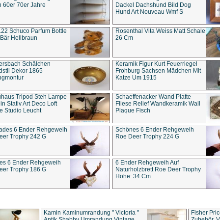
 60er 70er Jahre
Dackel Dachshund Bild Dog
Hund Art Nouveau Wmf S
22 Schuco Parfum Bottle
Rosenthal Vita Weiss Matt Schale
Bär Hellbraun
26 Cm
ersbach Schälchen
Keramik Figur Kurt Feuerriegel
stil Dekor 1865
Frohburg Sachsen Mädchen Mit
ngmontur
Katze Um 1915
uhaus Tripod Steh Lampe
Schaeffenacker Wand Platte
in Stativ Art Deco Loft
Fliese Relief Wandkeramik Wall
e Studio Leucht
Plaque Fisch
ades 6 Ender Rehgeweih
Schönes 6 Ender Rehgeweih
eer Trophy 242 G
Roe Deer Trophy 224 G
es 6 Ender Rehgeweih
6 Ender Rehgeweih Auf
eer Trophy 186 G
Naturholzbrett Roe Deer Trophy
Höhe: 34 Cm
Kamin Kaminumrandung " Victoria "
Fisher Pri
Antik Shabby Umrandung Vintage
Zubehör, V