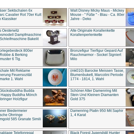
äser Sektschalen 6x
Walt Disney Micky Maus - Mickey
rc Cavalier Rot 70er Kult
Mouse - " Füße " - Blau - Ca. 80er
 Klassiker
Jahre - Deko
s Oesterwitz
Alte Originale Korallenkette
ebsmodell Dampfmaschine
Korallenperlenkette
Schleifmaschine Bakelit
rlegebesteck 800er
Bronzefigur Tierfigur Gepard Auf
 Robbe & Berking
Rauchmarmor - Sockel Signiert
uster 6 Tlg.
Milo
chale Mit Reklame
(mk010) Barocke Meissen Tasse,
herung Feuersozität
Blumenbukett, Marcolini Periode
marke 1. Wahl
1774 - 1814, 1. Wahl
 Glücksbuddha Budda
Schöner Alter Damenring Mit
t Happy Buddha Mönch
Stein Und Kleinen Diamanten
bringer Holzfigur
Gold 375
ner Biedermeier
Damenring Platin 950 Mit Saphir
ische Ohrringe
1, 4 Karat
gold 585 Granate Simili
nablage Telefonregal
Black Forest Jugendstil Hunter