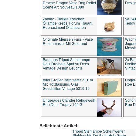
Drache Dragon Vase Dog Relief
Design
Scene Art Nouveau 1880
Zodiac - Tierkreiszeichen
Va 341
Öllampe Krebs, Forum Traiani,
Teddy 
Reenactment Öllämpchen
Originale Meissen Fuss - Vase
Wächt
Rosenmuster Mit Goldrand
Jugend
Messi
Bauhaus Tripod Steh Lampe
2x Ba
Holz Dreibein Spot Art Deco
Dreibe
Vintage Design Leuchte
Vintag
Alter Großer Barometer 21 Cm
Unger
Mit Holzfassung, Glas
Roe D
Geschliffen Vintage 5319 19
Ungerades 6 Ender Rehgeweih
Schön
Roe Deer Trophy 194 G
Roe D
Beliebteste Artikel:
Tripod Stehlampe Scheinwerfer
Stehleuchte Dreibein Holz Stativ