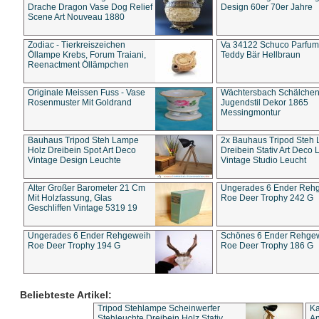
Drache Dragon Vase Dog Relief
Design 60er 70er Jahre
Scene Art Nouveau 1880
Zodiac - Tierkreiszeichen
Va 34122 Schuco Parfum 
Öllampe Krebs, Forum Traiani,
Teddy Bär Hellbraun
Reenactment Öllämpchen
Originale Meissen Fuss - Vase
Wächtersbach Schälche
Rosenmuster Mit Goldrand
Jugendstil Dekor 1865
Messingmontur
Bauhaus Tripod Steh Lampe
2x Bauhaus Tripod Steh
Holz Dreibein Spot Art Deco
Dreibein Stativ Art Deco L
Vintage Design Leuchte
Vintage Studio Leucht
Alter Großer Barometer 21 Cm
Ungerades 6 Ender Reh
Mit Holzfassung, Glas
Roe Deer Trophy 242 G
Geschliffen Vintage 5319 19
Ungerades 6 Ender Rehgeweih
Schönes 6 Ender Rehge
Roe Deer Trophy 194 G
Roe Deer Trophy 186 G
Beliebteste Artikel:
Tripod Stehlampe Scheinwerfer
Ka
Stehleuchte Dreibein Holz Stativ
An