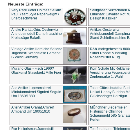
Neueste Einträge:
Very Rare Peter Holmes Selkirk
Sektgläser Sektschalen 
Paul Ysart Style Paperweight /
Luminarc Cavalier Rot 70
Briefbeschwerer
Design Klassiker
Antike Rarität Orig. Oesterwitz
Antikes Oesterwitz
Antriebsmodell Dampfmaschine
Antriebsmodell Dampfma
Kreisssäge Bakelit
Stand Schleifmaschine Ba
Vintage Antike Herrliche Seltene
R&b Vorlegebesteck 800
Jugendstil Wandfliese Gemarkt
Silber Robbe & Berking
G West Germany
Rosenmuster 6 Tlg.
Murano Glas - Fisch 1960?
Kpm Schale Mit Reklame
Glaskunst Glasobjekt Mille Fiori
Versicherung Feuersozitä
Zeptermarke 1. Wahl
Alte Antike Lupenmalerei
Toller Glücksbuddha Bu
Miniaturmalerei Signiert Seguin
Unikat Happy Buddha M
Um 1860/1880
Glücksbringer Holzfigur
Alter Antiker Granat Armreif
MÜnchner Biedermeier
Armband Um 1900/1910
Historische Ohrringe
Schaumgold 585 Granate 
Perlen
Rar Historismus Jugendstil
Telefonablage Telefonreg