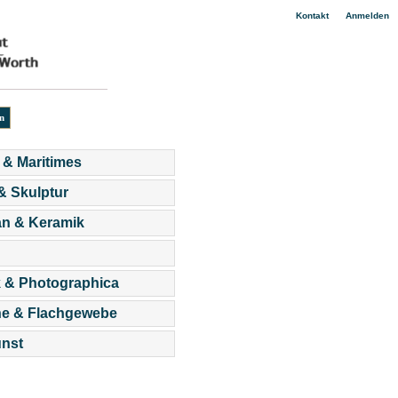
|
Kontakt
Anmelden
 & Maritimes
 & Skulptur
an & Keramik
 & Photographica
he & Flachgewebe
nst