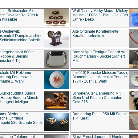
äser Sektschalen 6x
Walt Disney Micky Maus - Mickey
rc Cavalier Rot 70er Kult
Mouse - " Füße " - Blau - Ca. 80er
 Klassiker
Jahre - Deko
s Oesterwitz
Alte Originale Korallenkette
ebsmodell Dampfmaschine
Korallenperlenkette
Schleifmaschine Bakelit
rlegebesteck 800er
Bronzefigur Tierfigur Gepard Auf
 Robbe & Berking
Rauchmarmor - Sockel Signiert
uster 6 Tlg.
Milo
chale Mit Reklame
(mk010) Barocke Meissen Tasse,
herung Feuersozität
Blumenbukett, Marcolini Periode
marke 1. Wahl
1774 - 1814, 1. Wahl
 Glücksbuddha Budda
Schöner Alter Damenring Mit
t Happy Buddha Mönch
Stein Und Kleinen Diamanten
bringer Holzfigur
Gold 375
ner Biedermeier
Damenring Platin 950 Mit Saphir
ische Ohrringe
1, 4 Karat
gold 585 Granate Simili
nablage Telefonregal
Black Forest Jugendstil Hunter