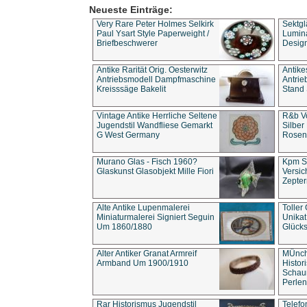
Neueste Einträge:
Very Rare Peter Holmes Selkirk
Sektgl
Paul Ysart Style Paperweight /
Lumina
Briefbeschwerer
Design
Antike Rarität Orig. Oesterwitz
Antike
Antriebsmodell Dampfmaschine
Antri
Kreisssäge Bakelit
Stand 
Vintage Antike Herrliche Seltene
R&b Vo
Jugendstil Wandfliese Gemarkt
Silber
G West Germany
Rosenm
Murano Glas - Fisch 1960?
Kpm S
Glaskunst Glasobjekt Mille Fiori
Versic
Zepter
Alte Antike Lupenmalerei
Toller
Miniaturmalerei Signiert Seguin
Unika
Um 1860/1880
Glücks
Alter Antiker Granat Armreif
MÜnch
Armband Um 1900/1910
Histor
Schaum
Perlen
Rar Historismus Jugendstil
Telefo