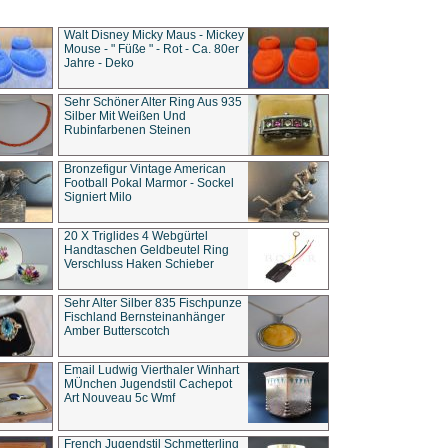
Walt Disney Micky Maus - Mickey
Mouse - " Füße " - Rot - Ca. 80er
Jahre - Deko
Sehr Schöner Alter Ring Aus 935
Silber Mit Weißen Und
Rubinfarbenen Steinen
Bronzefigur Vintage American
Football Pokal Marmor - Sockel
Signiert Milo
20 X Triglides 4 Webgürtel
Handtaschen Geldbeutel Ring
Verschluss Haken Schieber
Sehr Alter Silber 835 Fischpunze
Fischland Bernsteinanhänger
Amber Butterscotch
Email Ludwig Vierthaler Winhart
MÜnchen Jugendstil Cachepot
Art Nouveau 5c Wmf
French Jugendstil Schmetterling