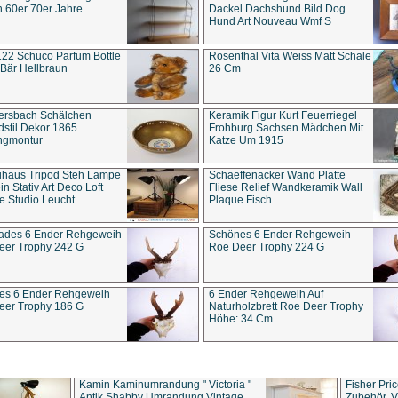
 60er 70er Jahre
Dackel Dachshund Bild Dog
Hund Art Nouveau Wmf S
22 Schuco Parfum Bottle
Rosenthal Vita Weiss Matt Schale
Bär Hellbraun
26 Cm
ersbach Schälchen
Keramik Figur Kurt Feuerriegel
stil Dekor 1865
Frohburg Sachsen Mädchen Mit
ngmontur
Katze Um 1915
uhaus Tripod Steh Lampe
Schaeffenacker Wand Platte
in Stativ Art Deco Loft
Fliese Relief Wandkeramik Wall
e Studio Leucht
Plaque Fisch
ades 6 Ender Rehgeweih
Schönes 6 Ender Rehgeweih
eer Trophy 242 G
Roe Deer Trophy 224 G
es 6 Ender Rehgeweih
6 Ender Rehgeweih Auf
eer Trophy 186 G
Naturholzbrett Roe Deer Trophy
Höhe: 34 Cm
Kamin Kaminumrandung " Victoria "
Fisher Pri
Antik Shabby Umrandung Vintage
Zubehör, V