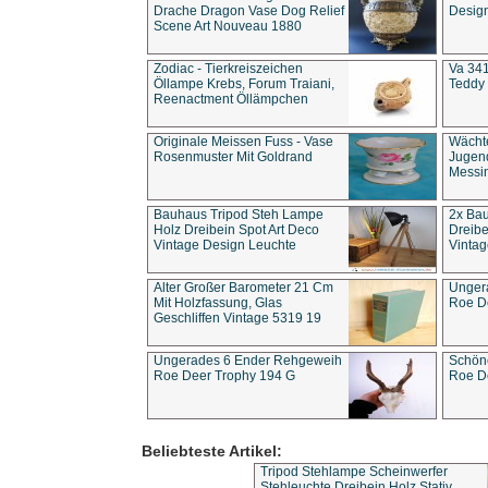
Drache Dragon Vase Dog Relief
Design
Scene Art Nouveau 1880
Zodiac - Tierkreiszeichen
Va 341
Öllampe Krebs, Forum Traiani,
Teddy 
Reenactment Öllämpchen
Originale Meissen Fuss - Vase
Wächt
Rosenmuster Mit Goldrand
Jugend
Messi
Bauhaus Tripod Steh Lampe
2x Ba
Holz Dreibein Spot Art Deco
Dreibe
Vintage Design Leuchte
Vintag
Alter Großer Barometer 21 Cm
Unger
Mit Holzfassung, Glas
Roe D
Geschliffen Vintage 5319 19
Ungerades 6 Ender Rehgeweih
Schön
Roe Deer Trophy 194 G
Roe D
Beliebteste Artikel:
Tripod Stehlampe Scheinwerfer
Stehleuchte Dreibein Holz Stativ