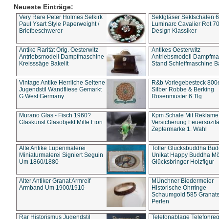
Neueste Einträge:
Very Rare Peter Holmes Selkirk
Sektgläser Sektschalen 
Paul Ysart Style Paperweight /
Luminarc Cavalier Rot 70
Briefbeschwerer
Design Klassiker
Antike Rarität Orig. Oesterwitz
Antikes Oesterwitz
Antriebsmodell Dampfmaschine
Antriebsmodell Dampfma
Kreisssäge Bakelit
Stand Schleifmaschine Ba
Vintage Antike Herrliche Seltene
R&b Vorlegebesteck 800
Jugendstil Wandfliese Gemarkt
Silber Robbe & Berking
G West Germany
Rosenmuster 6 Tlg.
Murano Glas - Fisch 1960?
Kpm Schale Mit Reklame
Glaskunst Glasobjekt Mille Fiori
Versicherung Feuersozitä
Zeptermarke 1. Wahl
Alte Antike Lupenmalerei
Toller Glücksbuddha Bu
Miniaturmalerei Signiert Seguin
Unikat Happy Buddha M
Um 1860/1880
Glücksbringer Holzfigur
Alter Antiker Granat Armreif
MÜnchner Biedermeier
Armband Um 1900/1910
Historische Ohrringe
Schaumgold 585 Granate 
Perlen
Rar Historismus Jugendstil
Telefonablage Telefonreg