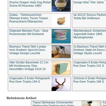
Drache Dragon Vase Dog Relief
Design 60er 70er Jahre
Scene Art Nouveau 1880
Zodiac - Tierkreiszeichen
Va 34122 Schuco Parfum 
Öllampe Krebs, Forum Traiani,
Teddy Bär Hellbraun
Reenactment Öllämpchen
Originale Meissen Fuss - Vase
Wächtersbach Schälche
Rosenmuster Mit Goldrand
Jugendstil Dekor 1865
Messingmontur
Bauhaus Tripod Steh Lampe
2x Bauhaus Tripod Steh
Holz Dreibein Spot Art Deco
Dreibein Stativ Art Deco L
Vintage Design Leuchte
Vintage Studio Leucht
Alter Großer Barometer 21 Cm
Ungerades 6 Ender Reh
Mit Holzfassung, Glas
Roe Deer Trophy 242 G
Geschliffen Vintage 5319 19
Ungerades 6 Ender Rehgeweih
Schönes 6 Ender Rehge
Roe Deer Trophy 194 G
Roe Deer Trophy 186 G
Beliebteste Artikel:
Tripod Stehlampe Scheinwerfer
Ka
Stehleuchte Dreibein Holz Stativ
An