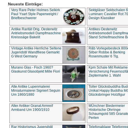
Neueste Einträge:
Very Rare Peter Holmes Selkirk
Sektgläser Sektschalen 
Paul Ysart Style Paperweight /
Luminarc Cavalier Rot 70
Briefbeschwerer
Design Klassiker
Antike Rarität Orig. Oesterwitz
Antikes Oesterwitz
Antriebsmodell Dampfmaschine
Antriebsmodell Dampfma
Kreisssäge Bakelit
Stand Schleifmaschine Ba
Vintage Antike Herrliche Seltene
R&b Vorlegebesteck 800
Jugendstil Wandfliese Gemarkt
Silber Robbe & Berking
G West Germany
Rosenmuster 6 Tlg.
Murano Glas - Fisch 1960?
Kpm Schale Mit Reklame
Glaskunst Glasobjekt Mille Fiori
Versicherung Feuersozitä
Zeptermarke 1. Wahl
Alte Antike Lupenmalerei
Toller Glücksbuddha Bu
Miniaturmalerei Signiert Seguin
Unikat Happy Buddha M
Um 1860/1880
Glücksbringer Holzfigur
Alter Antiker Granat Armreif
MÜnchner Biedermeier
Armband Um 1900/1910
Historische Ohrringe
Schaumgold 585 Granate 
Perlen
Rar Historismus Jugendstil
Telefonablage Telefonreg