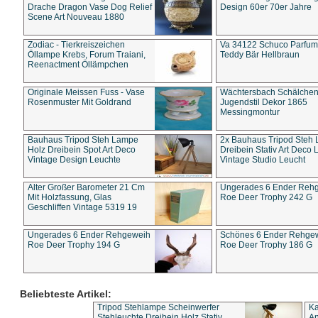
Drache Dragon Vase Dog Relief
Design 60er 70er Jahre
Scene Art Nouveau 1880
Zodiac - Tierkreiszeichen
Va 34122 Schuco Parfum 
Öllampe Krebs, Forum Traiani,
Teddy Bär Hellbraun
Reenactment Öllämpchen
Originale Meissen Fuss - Vase
Wächtersbach Schälche
Rosenmuster Mit Goldrand
Jugendstil Dekor 1865
Messingmontur
Bauhaus Tripod Steh Lampe
2x Bauhaus Tripod Steh
Holz Dreibein Spot Art Deco
Dreibein Stativ Art Deco L
Vintage Design Leuchte
Vintage Studio Leucht
Alter Großer Barometer 21 Cm
Ungerades 6 Ender Reh
Mit Holzfassung, Glas
Roe Deer Trophy 242 G
Geschliffen Vintage 5319 19
Ungerades 6 Ender Rehgeweih
Schönes 6 Ender Rehge
Roe Deer Trophy 194 G
Roe Deer Trophy 186 G
Beliebteste Artikel:
Tripod Stehlampe Scheinwerfer
Ka
Stehleuchte Dreibein Holz Stativ
An