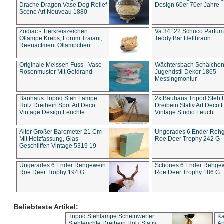
Drache Dragon Vase Dog Relief
Design 60er 70er Jahre
Scene Art Nouveau 1880
Zodiac - Tierkreiszeichen
Va 34122 Schuco Parfum 
Öllampe Krebs, Forum Traiani,
Teddy Bär Hellbraun
Reenactment Öllämpchen
Originale Meissen Fuss - Vase
Wächtersbach Schälche
Rosenmuster Mit Goldrand
Jugendstil Dekor 1865
Messingmontur
Bauhaus Tripod Steh Lampe
2x Bauhaus Tripod Steh
Holz Dreibein Spot Art Deco
Dreibein Stativ Art Deco L
Vintage Design Leuchte
Vintage Studio Leucht
Alter Großer Barometer 21 Cm
Ungerades 6 Ender Reh
Mit Holzfassung, Glas
Roe Deer Trophy 242 G
Geschliffen Vintage 5319 19
Ungerades 6 Ender Rehgeweih
Schönes 6 Ender Rehge
Roe Deer Trophy 194 G
Roe Deer Trophy 186 G
Beliebteste Artikel:
Tripod Stehlampe Scheinwerfer
Ka
Stehleuchte Dreibein Holz Stativ
An