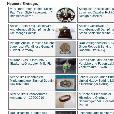
Neueste Einträge:
Very Rare Peter Holmes Selkirk
Sektgläser Sektschalen 
Paul Ysart Style Paperweight /
Luminarc Cavalier Rot 70
Briefbeschwerer
Design Klassiker
Antike Rarität Orig. Oesterwitz
Antikes Oesterwitz
Antriebsmodell Dampfmaschine
Antriebsmodell Dampfma
Kreisssäge Bakelit
Stand Schleifmaschine Ba
Vintage Antike Herrliche Seltene
R&b Vorlegebesteck 800
Jugendstil Wandfliese Gemarkt
Silber Robbe & Berking
G West Germany
Rosenmuster 6 Tlg.
Murano Glas - Fisch 1960?
Kpm Schale Mit Reklame
Glaskunst Glasobjekt Mille Fiori
Versicherung Feuersozitä
Zeptermarke 1. Wahl
Alte Antike Lupenmalerei
Toller Glücksbuddha Bu
Miniaturmalerei Signiert Seguin
Unikat Happy Buddha M
Um 1860/1880
Glücksbringer Holzfigur
Alter Antiker Granat Armreif
MÜnchner Biedermeier
Armband Um 1900/1910
Historische Ohrringe
Schaumgold 585 Granate 
Perlen
Rar Historismus Jugendstil
Telefonablage Telefonreg