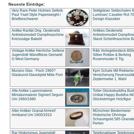
Neueste Einträge:
Very Rare Peter Holmes Selkirk
Sektgläser Sektschalen 
Paul Ysart Style Paperweight /
Luminarc Cavalier Rot 70
Briefbeschwerer
Design Klassiker
Antike Rarität Orig. Oesterwitz
Antikes Oesterwitz
Antriebsmodell Dampfmaschine
Antriebsmodell Dampfma
Kreisssäge Bakelit
Stand Schleifmaschine Ba
Vintage Antike Herrliche Seltene
R&b Vorlegebesteck 800
Jugendstil Wandfliese Gemarkt
Silber Robbe & Berking
G West Germany
Rosenmuster 6 Tlg.
Murano Glas - Fisch 1960?
Kpm Schale Mit Reklame
Glaskunst Glasobjekt Mille Fiori
Versicherung Feuersozitä
Zeptermarke 1. Wahl
Alte Antike Lupenmalerei
Toller Glücksbuddha Bu
Miniaturmalerei Signiert Seguin
Unikat Happy Buddha M
Um 1860/1880
Glücksbringer Holzfigur
Alter Antiker Granat Armreif
MÜnchner Biedermeier
Armband Um 1900/1910
Historische Ohrringe
Schaumgold 585 Granate 
Perlen
Rar Historismus Jugendstil
Telefonablage Telefonreg