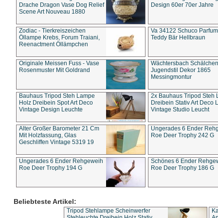
Drache Dragon Vase Dog Relief
Design 60er 70er Jahre
Scene Art Nouveau 1880
Zodiac - Tierkreiszeichen
Va 34122 Schuco Parfum 
Öllampe Krebs, Forum Traiani,
Teddy Bär Hellbraun
Reenactment Öllämpchen
Originale Meissen Fuss - Vase
Wächtersbach Schälche
Rosenmuster Mit Goldrand
Jugendstil Dekor 1865
Messingmontur
Bauhaus Tripod Steh Lampe
2x Bauhaus Tripod Steh
Holz Dreibein Spot Art Deco
Dreibein Stativ Art Deco L
Vintage Design Leuchte
Vintage Studio Leucht
Alter Großer Barometer 21 Cm
Ungerades 6 Ender Reh
Mit Holzfassung, Glas
Roe Deer Trophy 242 G
Geschliffen Vintage 5319 19
Ungerades 6 Ender Rehgeweih
Schönes 6 Ender Rehge
Roe Deer Trophy 194 G
Roe Deer Trophy 186 G
Beliebteste Artikel:
Tripod Stehlampe Scheinwerfer
Ka
Stehleuchte Dreibein Holz Stativ
An