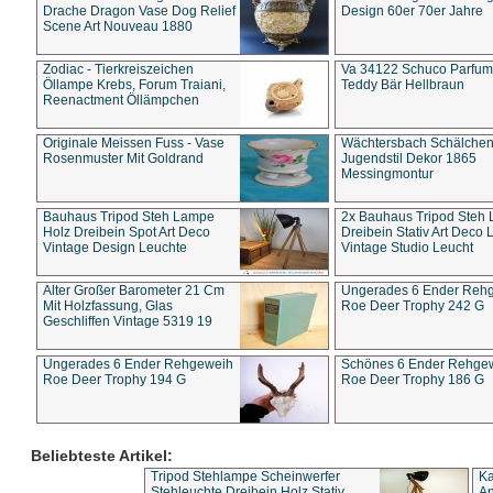
Drache Dragon Vase Dog Relief
Design 60er 70er Jahre
Scene Art Nouveau 1880
Zodiac - Tierkreiszeichen
Va 34122 Schuco Parfum 
Öllampe Krebs, Forum Traiani,
Teddy Bär Hellbraun
Reenactment Öllämpchen
Originale Meissen Fuss - Vase
Wächtersbach Schälche
Rosenmuster Mit Goldrand
Jugendstil Dekor 1865
Messingmontur
Bauhaus Tripod Steh Lampe
2x Bauhaus Tripod Steh
Holz Dreibein Spot Art Deco
Dreibein Stativ Art Deco L
Vintage Design Leuchte
Vintage Studio Leucht
Alter Großer Barometer 21 Cm
Ungerades 6 Ender Reh
Mit Holzfassung, Glas
Roe Deer Trophy 242 G
Geschliffen Vintage 5319 19
Ungerades 6 Ender Rehgeweih
Schönes 6 Ender Rehge
Roe Deer Trophy 194 G
Roe Deer Trophy 186 G
Beliebteste Artikel:
Tripod Stehlampe Scheinwerfer
Ka
Stehleuchte Dreibein Holz Stativ
An