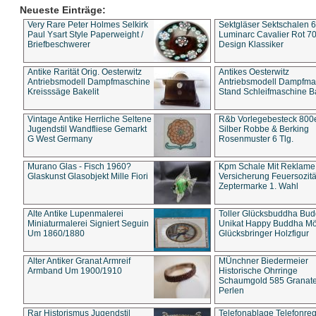
Neueste Einträge:
Very Rare Peter Holmes Selkirk
Sektgläser Sektschalen 
Paul Ysart Style Paperweight /
Luminarc Cavalier Rot 70
Briefbeschwerer
Design Klassiker
Antike Rarität Orig. Oesterwitz
Antikes Oesterwitz
Antriebsmodell Dampfmaschine
Antriebsmodell Dampfma
Kreisssäge Bakelit
Stand Schleifmaschine Ba
Vintage Antike Herrliche Seltene
R&b Vorlegebesteck 800
Jugendstil Wandfliese Gemarkt
Silber Robbe & Berking
G West Germany
Rosenmuster 6 Tlg.
Murano Glas - Fisch 1960?
Kpm Schale Mit Reklame
Glaskunst Glasobjekt Mille Fiori
Versicherung Feuersozitä
Zeptermarke 1. Wahl
Alte Antike Lupenmalerei
Toller Glücksbuddha Bu
Miniaturmalerei Signiert Seguin
Unikat Happy Buddha M
Um 1860/1880
Glücksbringer Holzfigur
Alter Antiker Granat Armreif
MÜnchner Biedermeier
Armband Um 1900/1910
Historische Ohrringe
Schaumgold 585 Granate 
Perlen
Rar Historismus Jugendstil
Telefonablage Telefonreg