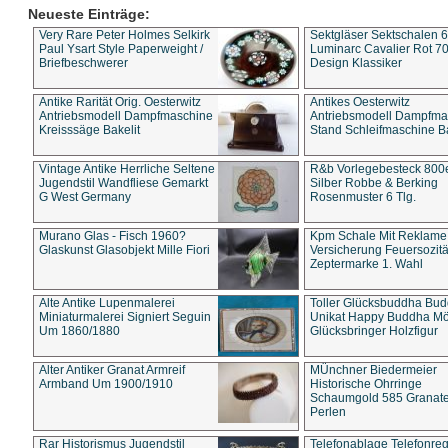
Neueste Einträge:
Very Rare Peter Holmes Selkirk
Sektgläser Sektschalen 
Paul Ysart Style Paperweight /
Luminarc Cavalier Rot 70
Briefbeschwerer
Design Klassiker
Antike Rarität Orig. Oesterwitz
Antikes Oesterwitz
Antriebsmodell Dampfmaschine
Antriebsmodell Dampfma
Kreisssäge Bakelit
Stand Schleifmaschine Ba
Vintage Antike Herrliche Seltene
R&b Vorlegebesteck 800
Jugendstil Wandfliese Gemarkt
Silber Robbe & Berking
G West Germany
Rosenmuster 6 Tlg.
Murano Glas - Fisch 1960?
Kpm Schale Mit Reklame
Glaskunst Glasobjekt Mille Fiori
Versicherung Feuersozitä
Zeptermarke 1. Wahl
Alte Antike Lupenmalerei
Toller Glücksbuddha Bu
Miniaturmalerei Signiert Seguin
Unikat Happy Buddha M
Um 1860/1880
Glücksbringer Holzfigur
Alter Antiker Granat Armreif
MÜnchner Biedermeier
Armband Um 1900/1910
Historische Ohrringe
Schaumgold 585 Granate 
Perlen
Rar Historismus Jugendstil
Telefonablage Telefonreg