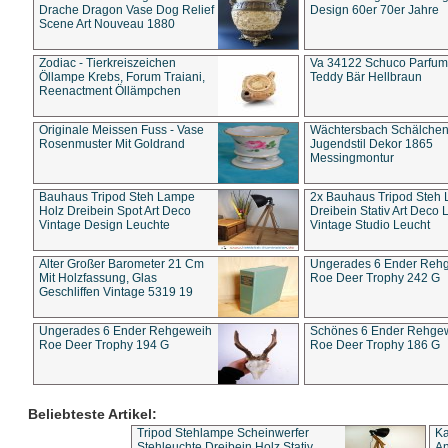
Drache Dragon Vase Dog Relief
Design 60er 70er Jahre
Scene Art Nouveau 1880
Zodiac - Tierkreiszeichen
Va 34122 Schuco Parfum 
Öllampe Krebs, Forum Traiani,
Teddy Bär Hellbraun
Reenactment Öllämpchen
Originale Meissen Fuss - Vase
Wächtersbach Schälche
Rosenmuster Mit Goldrand
Jugendstil Dekor 1865
Messingmontur
Bauhaus Tripod Steh Lampe
2x Bauhaus Tripod Steh
Holz Dreibein Spot Art Deco
Dreibein Stativ Art Deco L
Vintage Design Leuchte
Vintage Studio Leucht
Alter Großer Barometer 21 Cm
Ungerades 6 Ender Reh
Mit Holzfassung, Glas
Roe Deer Trophy 242 G
Geschliffen Vintage 5319 19
Ungerades 6 Ender Rehgeweih
Schönes 6 Ender Rehge
Roe Deer Trophy 194 G
Roe Deer Trophy 186 G
Beliebteste Artikel:
Tripod Stehlampe Scheinwerfer
Ka
Stehleuchte Dreibein Holz Stativ
An