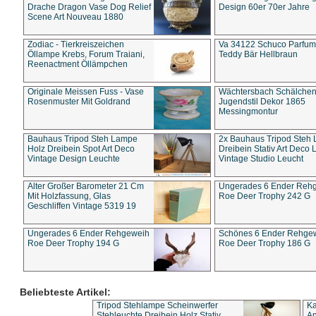
Drache Dragon Vase Dog Relief
Design 60er 70er Jahre
Scene Art Nouveau 1880
Zodiac - Tierkreiszeichen
Va 34122 Schuco Parfum 
Öllampe Krebs, Forum Traiani,
Teddy Bär Hellbraun
Reenactment Öllämpchen
Originale Meissen Fuss - Vase
Wächtersbach Schälche
Rosenmuster Mit Goldrand
Jugendstil Dekor 1865
Messingmontur
Bauhaus Tripod Steh Lampe
2x Bauhaus Tripod Steh
Holz Dreibein Spot Art Deco
Dreibein Stativ Art Deco L
Vintage Design Leuchte
Vintage Studio Leucht
Alter Großer Barometer 21 Cm
Ungerades 6 Ender Reh
Mit Holzfassung, Glas
Roe Deer Trophy 242 G
Geschliffen Vintage 5319 19
Ungerades 6 Ender Rehgeweih
Schönes 6 Ender Rehge
Roe Deer Trophy 194 G
Roe Deer Trophy 186 G
Beliebteste Artikel:
Tripod Stehlampe Scheinwerfer
Ka
Stehleuchte Dreibein Holz Stativ
An