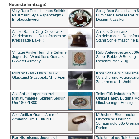
Neueste Einträge:
Very Rare Peter Holmes Selkirk
Sektgläser Sektschalen 
Paul Ysart Style Paperweight /
Luminarc Cavalier Rot 70
Briefbeschwerer
Design Klassiker
Antike Rarität Orig. Oesterwitz
Antikes Oesterwitz
Antriebsmodell Dampfmaschine
Antriebsmodell Dampfma
Kreisssäge Bakelit
Stand Schleifmaschine Ba
Vintage Antike Herrliche Seltene
R&b Vorlegebesteck 800
Jugendstil Wandfliese Gemarkt
Silber Robbe & Berking
G West Germany
Rosenmuster 6 Tlg.
Murano Glas - Fisch 1960?
Kpm Schale Mit Reklame
Glaskunst Glasobjekt Mille Fiori
Versicherung Feuersozitä
Zeptermarke 1. Wahl
Alte Antike Lupenmalerei
Toller Glücksbuddha Bu
Miniaturmalerei Signiert Seguin
Unikat Happy Buddha M
Um 1860/1880
Glücksbringer Holzfigur
Alter Antiker Granat Armreif
MÜnchner Biedermeier
Armband Um 1900/1910
Historische Ohrringe
Schaumgold 585 Granate 
Perlen
Rar Historismus Jugendstil
Telefonablage Telefonreg