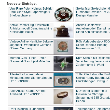
Neueste Einträge:
Very Rare Peter Holmes Selkirk
Sektgläser Sektschalen 
Paul Ysart Style Paperweight /
Luminarc Cavalier Rot 70
Briefbeschwerer
Design Klassiker
Antike Rarität Orig. Oesterwitz
Antikes Oesterwitz
Antriebsmodell Dampfmaschine
Antriebsmodell Dampfma
Kreisssäge Bakelit
Stand Schleifmaschine Ba
Vintage Antike Herrliche Seltene
R&b Vorlegebesteck 800
Jugendstil Wandfliese Gemarkt
Silber Robbe & Berking
G West Germany
Rosenmuster 6 Tlg.
Murano Glas - Fisch 1960?
Kpm Schale Mit Reklame
Glaskunst Glasobjekt Mille Fiori
Versicherung Feuersozitä
Zeptermarke 1. Wahl
Alte Antike Lupenmalerei
Toller Glücksbuddha Bu
Miniaturmalerei Signiert Seguin
Unikat Happy Buddha M
Um 1860/1880
Glücksbringer Holzfigur
Alter Antiker Granat Armreif
MÜnchner Biedermeier
Armband Um 1900/1910
Historische Ohrringe
Schaumgold 585 Granate 
Perlen
Rar Historismus Jugendstil
Telefonablage Telefonreg