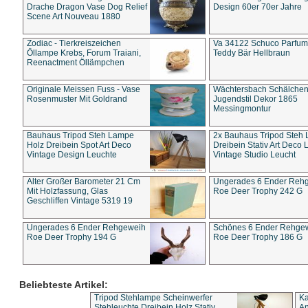
Drache Dragon Vase Dog Relief
Design 60er 70er Jahre
Scene Art Nouveau 1880
Zodiac - Tierkreiszeichen
Va 34122 Schuco Parfum 
Öllampe Krebs, Forum Traiani,
Teddy Bär Hellbraun
Reenactment Öllämpchen
Originale Meissen Fuss - Vase
Wächtersbach Schälche
Rosenmuster Mit Goldrand
Jugendstil Dekor 1865
Messingmontur
Bauhaus Tripod Steh Lampe
2x Bauhaus Tripod Steh
Holz Dreibein Spot Art Deco
Dreibein Stativ Art Deco L
Vintage Design Leuchte
Vintage Studio Leucht
Alter Großer Barometer 21 Cm
Ungerades 6 Ender Reh
Mit Holzfassung, Glas
Roe Deer Trophy 242 G
Geschliffen Vintage 5319 19
Ungerades 6 Ender Rehgeweih
Schönes 6 Ender Rehge
Roe Deer Trophy 194 G
Roe Deer Trophy 186 G
Beliebteste Artikel:
Tripod Stehlampe Scheinwerfer
Ka
Stehleuchte Dreibein Holz Stativ
An