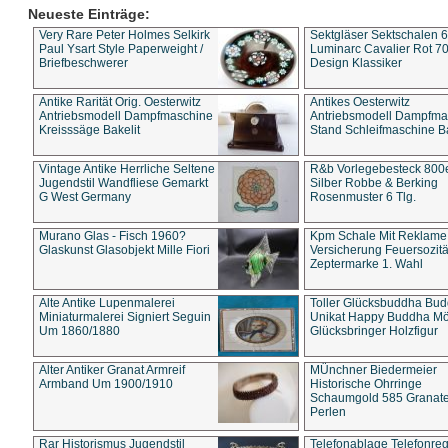
Neueste Einträge:
Very Rare Peter Holmes Selkirk
Sektgläser Sektschalen 
Paul Ysart Style Paperweight /
Luminarc Cavalier Rot 70
Briefbeschwerer
Design Klassiker
Antike Rarität Orig. Oesterwitz
Antikes Oesterwitz
Antriebsmodell Dampfmaschine
Antriebsmodell Dampfma
Kreisssäge Bakelit
Stand Schleifmaschine Ba
Vintage Antike Herrliche Seltene
R&b Vorlegebesteck 800
Jugendstil Wandfliese Gemarkt
Silber Robbe & Berking
G West Germany
Rosenmuster 6 Tlg.
Murano Glas - Fisch 1960?
Kpm Schale Mit Reklame
Glaskunst Glasobjekt Mille Fiori
Versicherung Feuersozitä
Zeptermarke 1. Wahl
Alte Antike Lupenmalerei
Toller Glücksbuddha Bu
Miniaturmalerei Signiert Seguin
Unikat Happy Buddha M
Um 1860/1880
Glücksbringer Holzfigur
Alter Antiker Granat Armreif
MÜnchner Biedermeier
Armband Um 1900/1910
Historische Ohrringe
Schaumgold 585 Granate 
Perlen
Rar Historismus Jugendstil
Telefonablage Telefonreg